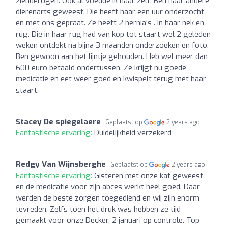
zienderogen. Ook al voedde ik haar zelf. Ben naar andere
dierenarts geweest. Die heeft haar een uur onderzocht
en met ons gepraat. Ze heeft 2 hernia's . In haar nek en
rug. Die in haar rug had van kop tot staart wel 2 geleden
weken ontdekt na bijna 3 maanden onderzoeken en foto.
Ben gewoon aan het lijntje gehouden. Heb wel meer dan
600 euro betaald ondertussen. Ze krijgt nu goede
medicatie en eet weer goed en kwispelt terug met haar
staart.
Stacey De spiegelaere
Geplaatst op
2 years ago
Fantastische ervaring:
Duidelijkheid verzekerd
Redgy Van Wijnsberghe
Geplaatst op
2 years ago
Fantastische ervaring:
Gisteren met onze kat geweest,
en de medicatie voor zijn abces werkt heel goed. Daar
werden de beste zorgen toegediend en wij zijn enorm
tevreden. Zelfs toen het druk was hebben ze tijd
gemaakt voor onze Decker. 2 januari op controle. Top