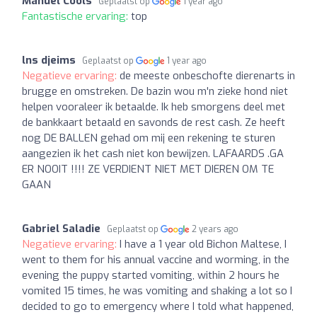
Manuel Cools
Geplaatst op
1 year ago
Fantastische ervaring:
top
lns djeims
Geplaatst op
1 year ago
Negatieve ervaring:
de meeste onbeschofte dierenarts in
brugge en omstreken. De bazin wou m'n zieke hond niet
helpen vooraleer ik betaalde. Ik heb smorgens deel met
de bankkaart betaald en savonds de rest cash. Ze heeft
nog DE BALLEN gehad om mij een rekening te sturen
aangezien ik het cash niet kon bewijzen. LAFAARDS .GA
ER NOOIT !!!! ZE VERDIENT NIET MET DIEREN OM TE
GAAN
Gabriel Saladie
Geplaatst op
2 years ago
Negatieve ervaring:
I have a 1 year old Bichon Maltese, I
went to them for his annual vaccine and worming, in the
evening the puppy started vomiting, within 2 hours he
vomited 15 times, he was vomiting and shaking a lot so I
decided to go to emergency where I told what happened,