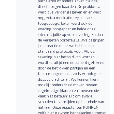
parasieten of andere zaken die ons
direct zorgen baarden. De probiotica
werd dus verder gegeven en er werd
nog extra medicatie tegen diarree
toegevoegd. Later werd ook de
voeding aangepast en belde onze
internist jullie op voor overleg. En dan
de vergeten portefeuille...We begrijpen
jullie reactie maar we hebben hier
standaard protocols voor. Als een
rekening niet betaald kan worden,
wordt er altijd een document getekend
door de betrokken partijen en een
factuur opgemaakt, zo is er ook geen
discussie achteraf. We kunnen hierin
moeilijk onderscheid maken tussen
regelmatige klanten en 'mensen die
vaak niet betalen'. Dit om zware
schulden te vermijden op het einde van
het jaar. Onze assistenten KUNNEN
zelfs niet gewoon het rekeningnummer