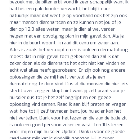
bezoek met de pillen erbij vond ik zeer schappelijk want ik
had het een pak duurder verwacht, het blijft duur
natuurlijk maar dat weet je op voorhand ook het zijn ook
maar mensen dierenartsen en ze kunnen niet jou of je
dier op 1,2,3 alles weten, maar je dier al wel verder
helpen met een opvolging plan in mijn geval dan. Als je
hier in de buurt woont, ik raad dit centrum zeker aan.
Alles is zoals het verloopt en er is ook een dermatoloog
moest dat in mijn geval toch gebeuren dan zal ik dat
zeker doen als de dierenarts het echt niet kan vinden en
echt wel alles heeft geprobeerd. Er zijn ook nog andere
oplossingen die ze mij heeft verteld als je een
dermatoloog te duur vind. Dus al die mensen die hier iets
slecht over zeggen klopt niet want jij zelf praat voor je
huisdier dus tot je het zelf begrijpt en een goede
oplossing vind samen. Raad ik aan blijf praten en vragen
wat, hoe tot jij zelf tevreden bent, jou huisdier kan het
niet vertellen. Dank voor het lezen en die aan de balie zit
is ook een goed persoon zeker en vast. Top 10 sterren
voor mij en mijn huisdier. Update: Dank u voor de goede
raad want mijn kat is eindelijk genezen. Hij is super