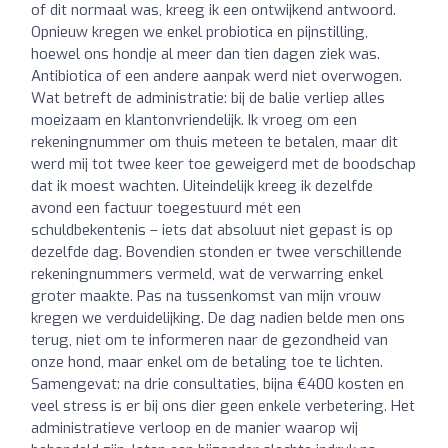
of dit normaal was, kreeg ik een ontwijkend antwoord.
Opnieuw kregen we enkel probiotica en pijnstilling,
hoewel ons hondje al meer dan tien dagen ziek was.
Antibiotica of een andere aanpak werd niet overwogen.
Wat betreft de administratie: bij de balie verliep alles
moeizaam en klantonvriendelijk. Ik vroeg om een
rekeningnummer om thuis meteen te betalen, maar dit
werd mij tot twee keer toe geweigerd met de boodschap
dat ik moest wachten. Uiteindelijk kreeg ik dezelfde
avond een factuur toegestuurd mét een
schuldbekentenis – iets dat absoluut niet gepast is op
dezelfde dag. Bovendien stonden er twee verschillende
rekeningnummers vermeld, wat de verwarring enkel
groter maakte. Pas na tussenkomst van mijn vrouw
kregen we verduidelijking. De dag nadien belde men ons
terug, niet om te informeren naar de gezondheid van
onze hond, maar enkel om de betaling toe te lichten.
Samengevat: na drie consultaties, bijna €400 kosten en
veel stress is er bij ons dier geen enkele verbetering. Het
administratieve verloop en de manier waarop wij