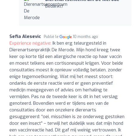
Bedankt!
Sefia Alesevic
Publié le
10 months ago
Expérience négative:
Ik ben erg teleurgesteld in
Dierenartsenpraktijk De Merode. Mijn hond kreeg twee
keer op korte tijd een allergische reactie op haar vaccin
en moest telkens een cortisonespuit krijgen. Voor beide
consultaties moest ik opnieuw volledig betalen, zonder
enige tegemoetkoming. Wat mij het meest stoort:
ondanks de eerste reactie werd er geen preventief
medicijn meegegeven of advies om herhaling te
vermijden. Pas na de tweede keer is dit in het verslag
genoteerd. Bovendien werd er tijdens een van de
consultaties door een onzekere dierenarts
gesuggereerd: “oei, misschien is ze onderweg gestoken
door een insect” – terwijl het duidelijk was dat mijn hond
een vaccinreactie had. Dit gaf mij weinig vertrouwen. Ik