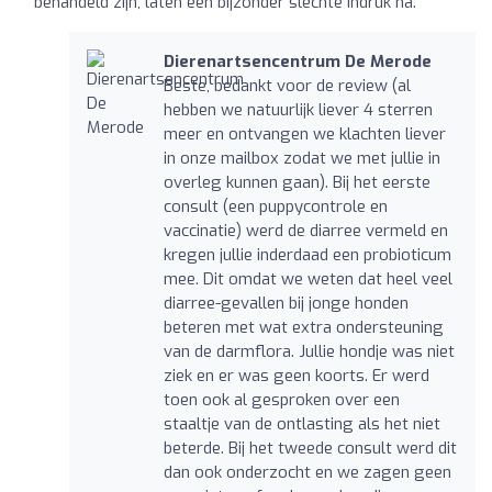
behandeld zijn, laten een bijzonder slechte indruk na.
Dierenartsencentrum De Merode
Beste, bedankt voor de review (al
hebben we natuurlijk liever 4 sterren
meer en ontvangen we klachten liever
in onze mailbox zodat we met jullie in
overleg kunnen gaan). Bij het eerste
consult (een puppycontrole en
vaccinatie) werd de diarree vermeld en
kregen jullie inderdaad een probioticum
mee. Dit omdat we weten dat heel veel
diarree-gevallen bij jonge honden
beteren met wat extra ondersteuning
van de darmflora. Jullie hondje was niet
ziek en er was geen koorts. Er werd
toen ook al gesproken over een
staaltje van de ontlasting als het niet
beterde. Bij het tweede consult werd dit
dan ook onderzocht en we zagen geen