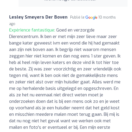
Lesley Smeyers Der Boven
Publié le
10 months
ago
Expérience fantastique:
Goed en verzorgde
Dierencentrum. Ik ben er met mijn zeer lieve maar zeer
bange kater geweest ivm een wond die hij had gemaakt
aan zijn nek boven aan. Ik begrijp niet waarom mensen
zeggen hier niet komen en dan nog eens 1 ster geven. Ik
heb al heel mijn leven katers en deze vind ik tot hier toe
de beste. Zij was zeer voorzichtig en zeer vriendelijk ook
tegen mij, want ik ben ook niet de gemakkelijkste mens
en zeker niet alst over mijn huisdier gaat. Alles werd me
me op herhalende basis uitgelegd en opgeschreven. En
als ze het nu eenmaal niet direct weten moet je
onderzoeken doen dat is bij een mens ook zo en je weet
op voorhand als je een huisdier neemt dat het geld kost
en misschien meedere malen moet terug gaan. Bij mij is
dat nu nog niet het geval want we werken ook met
mailen en foto's er eventueel er bij. Een mijn eerste