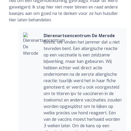
heb om een tegemoetkoming gevraagd, maar dit werd
geweigerd. Ik stap hier niet meer binnen en raad andere
baasjes aan om goed na te denken voor ze hun huisdier
hier laten behandelen.
Dierenartsencentrum De Merode
Beste, we vinden het jammer dat u niet
tevreden bent. Een allergische reactie
op een vaccinatie is een zeldzame
bijwerking, maar kan gebeuren. Wij
hebben echter wel direct actie
ondernomen na de eerste allergische
reactie: tuurlijk werd het in haar fiche
genoteerd, er werd u ook voorgesteld
om te titeren ipv te vaccineren in de
toekomst en andere vaccinaties zouden
worden opgesplitst om te kijken op
welke precies uw hond reageert. Eén
van de vaccins moest herhaald worden
3 weken later. Om de kans op een