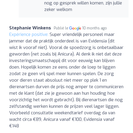
nog op gesprek willen komen, zijn jullie
zeker welkom
Stephanie Winkens
Publié le
10 months ago
Expérience positive:
Super vriendelijk personeel maar
jammer dat de praktijk onderdeel is van Evidensia (dit
wist ik vooraf niet). Vooral de spoedzorg is onbetaalbaar
geworden (net zoals bij Anicura). Al denk ik niet dat deze
investeringsmaatschappij dit voor eeuwig kan blijven
doen. Hopelijk komen ze eens onder de loep te liggen
zodat ze geen vrij spel meer kunnen spelen. De zorg
voor dieren staat absoluut niet meer op plek 1 en
dierenartsen durven de prijs nog amper te communiceren
met de klant (dat zie je gewoon aan hun houding hoe
voorzichtig het wordt gebracht). Bij dierenartsen die nog
zelfstandig werken kunnen de prijzen veel lager liggen.
Voorbeeld consultatie weekendtarief overdag da van
wacht circa €89, Anicura vanaf €100, Evidensia vanaf
€148