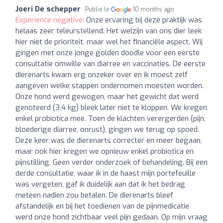
Joeri De schepper
Publié le
10 months ago
Expérience négative:
Onze ervaring bij deze praktijk was
helaas zeer teleurstellend. Het welzijn van ons dier leek
hier niet de prioriteit, maar wel het financiële aspect. Wij
gingen met onze jonge golden doodle voor een eerste
consultatie omwille van diarree en vaccinaties. De eerste
dierenarts kwam erg onzeker over en ik moest zelf
aangeven welke stappen ondernomen moesten worden.
Onze hond werd gewogen, maar het gewicht dat werd
genoteerd (3,4 kg) bleek later niet te kloppen. We kregen
enkel probiotica mee. Toen de klachten verergerden (pijn,
bloederige diarree, onrust), gingen we terug op spoed.
Deze keer was de dierenarts correcter en meer begaan,
maar ook hier kregen we opnieuw enkel probiotica en
pijnstilling. Geen verder onderzoek of behandeling. Bij een
derde consultatie, waar ik in de haast mijn portefeuille
was vergeten, gaf ik duidelijk aan dat ik het bedrag
meteen nadien zou betalen. De dierenarts bleef
afstandelijk en bij het toedienen van de pijnmedicatie
werd onze hond zichtbaar veel pijn gedaan. Op mijn vraag