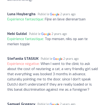
Luna Hoyberghs
Publié le
2 years ago
Expérience fantastique:
Fijne en lieve dierenartsen
Nebi Guldal
Publié le
2 years ago
Expérience fantastique:
Top mensen, niks op aan te
merken toppie
Stefaniia STASIUK
Publié le
2 years ago
Expérience négative:
When I went to the clinic to ask
about the cost of neutering a cat, a very friendly girl said
that everything was booked 3 months in advance,
culturally pointing me to the door, since I don't speak
Dutch.I don't understand if they are really loaded or is
this banal discrimination against me as a foreigner?
Samuel Gregory
Publié le
2 years ago