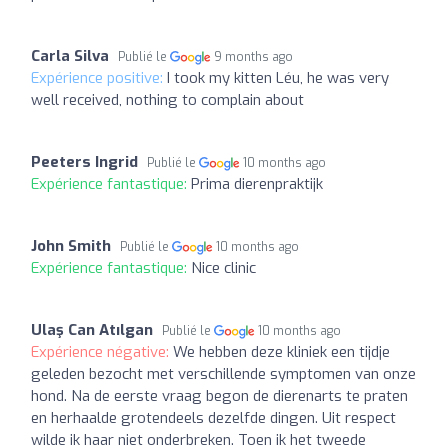
Carla Silva
Publié le
9 months ago
Expérience positive:
I took my kitten Léu, he was very
well received, nothing to complain about
Peeters Ingrid
Publié le
10 months ago
Expérience fantastique:
Prima dierenpraktijk
John Smith
Publié le
10 months ago
Expérience fantastique:
Nice clinic
Ulaş Can Atılgan
Publié le
10 months ago
Expérience négative:
We hebben deze kliniek een tijdje
geleden bezocht met verschillende symptomen van onze
hond. Na de eerste vraag begon de dierenarts te praten
en herhaalde grotendeels dezelfde dingen. Uit respect
wilde ik haar niet onderbreken. Toen ik het tweede