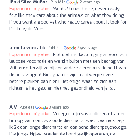
Iñaki Silva Muñoz
Publié le
2 years ago
Expérience négative:
Went 2 times there, never really
felt like they care about the animals or what they doing,
if you want a good vet who really cares about it look for
Dr. Tony de Vries.
almilla yoncalik
Publié le
2 years ago
Expérience négative:
Ript u af me katten gingen voor een
leucose vaccinatie en we zijn buiten met een bedrag van
200 euro terwijl ze bij een andere dierenarts de helft van
de prijs vragen! Niet gaan er zijn in antwerpen veel
betere plekken dan hier ! Het enige waar ze zich aan
richten is het geld en niet het gezondheid van je kat!
A V
Publié le
3 years ago
Expérience négative:
Vroeger mijn vaste dierenarts toen
hij nog van een lieve oude dierenarts was. Daarna kreeg
ik 2x een jonge dierenarts en een eens dierenpsychologe.
Die jonge kipjes wouden de hond gelijk opereren, de