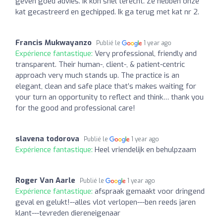
geven goed advies. Ik kon snel terecht. Ze hebben onze
kat gecastreerd en gechipped. Ik ga terug met kat nr 2.
Francis Mukwayanzo
Publié le
1 year ago
Expérience fantastique:
Very professional, friendly and
transparent. Their human-, client-, & patient-centric
approach very much stands up. The practice is an
elegant, clean and safe place that’s makes waiting for
your turn an opportunity to reflect and think… thank you
for the good and professional care!
slavena todorova
Publié le
1 year ago
Expérience fantastique:
Heel vriendelijk en behulpzaam
Roger Van Aarle
Publié le
1 year ago
Expérience fantastique:
afspraak gemaakt voor dringend
geval en gelukt!--alles vlot verlopen---ben reeds jaren
klant---tevreden diereneigenaar