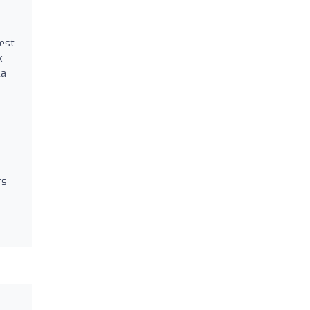
 est
x
La
s
rs