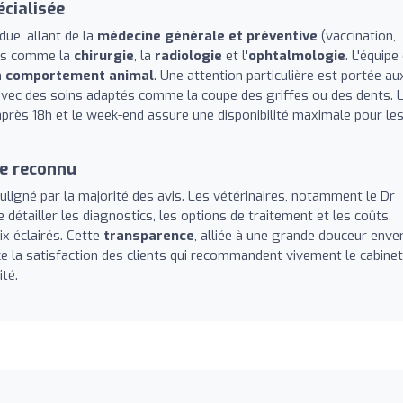
cialisée
ue, allant de la
médecine générale et préventive
(vaccination,
tues comme la
chirurgie
, la
radiologie
et l'
ophtalmologie
. L'équipe
n
comportement animal
. Une attention particulière est portée au
avec des soins adaptés comme la coupe des griffes ou des dents. 
près 18h et le week-end assure une disponibilité maximale pour le
e reconnu
ouligné par la majorité des avis. Les vétérinaires, notamment le Dr
 détailler les diagnostics, les options de traitement et les coûts,
ix éclairés. Cette
transparence
, alliée à une grande douceur enve
ce la satisfaction des clients qui recommandent vivement le cabinet
té.