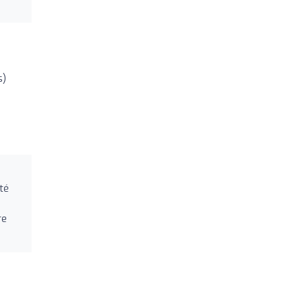
s)
té
re