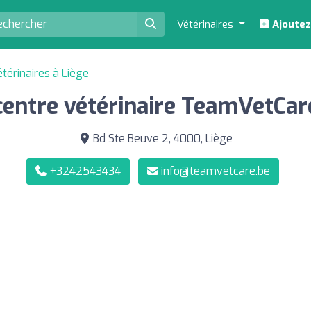
Vétérinaires
Ajoutez
térinaires à Liège
centre vétérinaire TeamVetCar
Bd Ste Beuve 2, 4000, Liège
+3242543434
info@teamvetcare.be