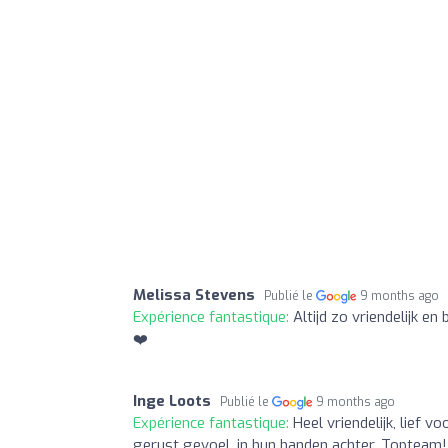
Melissa Stevens
Publié le
9 months ago
Expérience fantastique:
Altijd zo vriendelijk e
❤️
Inge Loots
Publié le
9 months ago
Expérience fantastique:
Heel vriendelijk, lief v
gerust gevoel, in hun handen achter. Topteam!