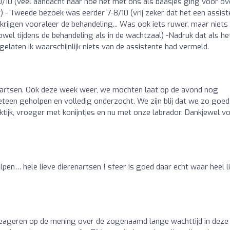
/10 (veel aandacht naar hoe het met ons als baasjes ging voor ov
) - Tweede bezoek was eerder 7-8/10 (vrij zeker dat het een assist
krijgen vooraleer de behandeling... Was ook iets ruwer, maar niets
owel tijdens de behandeling als in de wachtzaal) -Nadruk dat als he
gelaten ik waarschijnlijk niets van de assistente had vermeld.
enartsen. Ook deze week weer, we mochten laat op de avond nog
een geholpen en volledig onderzocht. We zijn blij dat we zo goed
aktijk, vroeger met konijntjes en nu met onze labrador. Dankjewel v
en… hele lieve dierenartsen ! sfeer is goed daar echt waar heel l
 reageren op de mening over de zogenaamd lange wachttijd in deze