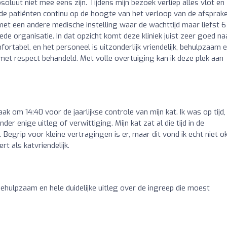
absoluut niet mee eens zijn. Tijdens mijn bezoek verliep alles vlot en
ld de patiënten continu op de hoogte van het verloop van de afsprake
 met een andere medische instelling waar de wachttijd maar liefst 6
de organisatie. In dat opzicht komt deze kliniek juist zeer goed na
fortabel, en het personeel is uitzonderlijk vriendelijk, behulpzaam 
met respect behandeld. Met volle overtuiging kan ik deze plek aan
k om 14:40 voor de jaarlijkse controle van mijn kat. Ik was op tijd,
 enige uitleg of verwittiging. Mijn kat zat al die tijd in de
 Begrip voor kleine vertragingen is er, maar dit vond ik echt niet ok
rt als katvriendelijk.
 behulpzaam en hele duidelijke uitleg over de ingreep die moest