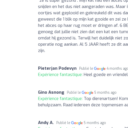
“ze is super gezond”. Mijn kat had een abces o
snijden en het dus niet aangeraden was. Maar 
oortjes wat geplooid en gekreukeld dit was da
geweest die 1 blik op mijn kat gooide en zei z
het abces op haar rug moet er dringen af. 6 B
genoeg dat jullie niet zien dat een kat een tum
omdat hij gezond is. Terwijl het duidelijk niet 
operatie nog aankan. Al 5 JAAR heeft ze dit aan
zijn.
Pieterjan Podevyn
Publié le
4 months ag
Expérience fantastique:
Heel goede en vriendel
Gino Asnong
Publié le
5 months ago
Expérience fantastique:
Top dierenartsen! Komen
behulpzaam. Raad iedereen deze topmensen a
Andy A.
Publié le
5 months ago