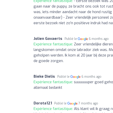
Expérience fantastique:
- Eerste bezoek was 20
gaan naar de puppy, ze bracht ons ook tot rust
was, iets minder aandacht naar de hond rustig 
onaanvaardbaar) - Zeer vriendelijk personeel z
eerste bezoek niet zo'n positieve indruk had na
Jolien Govaerts
Publié le
6 months ago
Expérience fantastique:
Zeer vriendelijke dier
langskomen omdat onze labrador ziek was. Met
geholpen werden. Ik kom al 20 jaar bij deze pr
de goede zorgen.
Bieke Dielis
Publié le
6 months ago
Expérience fantastique:
suuuuuuper goed geholp
allemaal bedankt
Dorota121
Publié le
7 months ago
Expérience fantastique:
Als klant wil ik graag