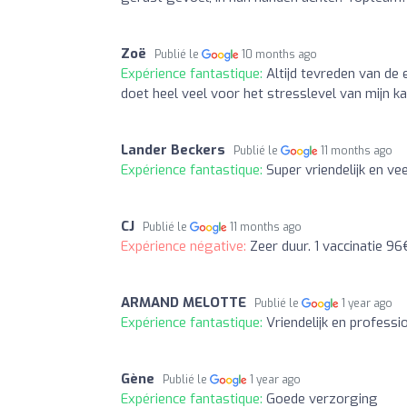
Zoë
Publié le
10 months ago
Expérience fantastique:
Altijd tevreden van de 
doet heel veel voor het stresslevel van mijn ka
Lander Beckers
Publié le
11 months ago
Expérience fantastique:
Super vriendelijk en vee
CJ
Publié le
11 months ago
Expérience négative:
Zeer duur. 1 vaccinatie 9
ARMAND MELOTTE
Publié le
1 year ago
Expérience fantastique:
Vriendelijk en professi
Gène
Publié le
1 year ago
Expérience fantastique:
Goede verzorging