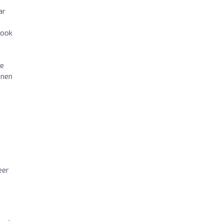
ar
 ook
ze
nnen
eer