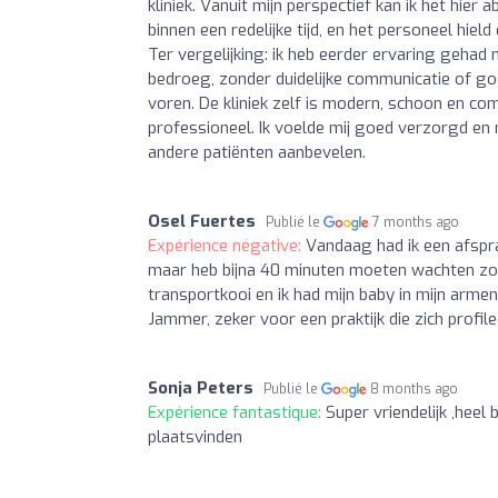
kliniek. Vanuit mijn perspectief kan ik het hier 
binnen een redelijke tijd, en het personeel hie
Ter vergelijking: ik heb eerder ervaring gehad
bedroeg, zonder duidelijke communicatie of goe
voren. De kliniek zelf is modern, schoon en com
professioneel. Ik voelde mij goed verzorgd en 
andere patiënten aanbevelen.
Osel Fuertes
Publié le
7 months ago
Expérience négative:
Vandaag had ik een afspraa
maar heb bijna 40 minuten moeten wachten zonder
transportkooi en ik had mijn baby in mijn armen.
Jammer, zeker voor een praktijk die zich profilee
Sonja Peters
Publié le
8 months ago
Expérience fantastique:
Super vriendelijk ,heel
plaatsvinden