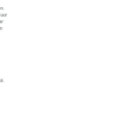
n.
 uur
ar
en
é.