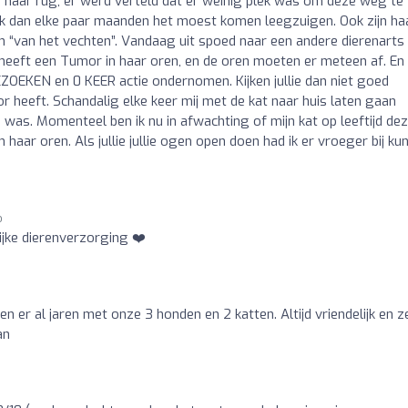
p haar rug, er werd verteld dat er weinig plek was om deze weg te
ik dan elke paar maanden het moest komen leegzuigen. Ook zijn ha
n “van het vechten”. Vandaag uit spoed naar een andere dierenarts
e heeft een Tumor in haar oren, en de oren moeten er meteen af. En
EZOEKEN en 0 KEER actie ondernomen. Kijken jullie dan niet goed
or heeft. Schandalig elke keer mij met de kat naar huis laten gaan
zo was. Momenteel ben ik nu in afwachting of mijn kat op leeftijd de
 haar oren. Als jullie jullie ogen open doen had ik er vroeger bij ku
o
ijke dierenverzorging ❤️
 er al jaren met onze 3 honden en 2 katten. Altijd vriendelijk en z
an