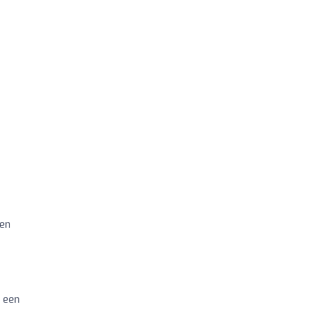
nen
t een