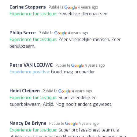
Carine Stappers
Publié le
4 years ago
Expérience fantastique:
Geweldige dierenartsen
Philip Serre
Publié le
4 years ago
Expérience fantastique:
Zeer vriendelijke mensen. Zeer
behulpzaam.
Petra VAN LEEUWE
Publié le
4 years ago
Expérience positive:
Goed, mag properder
Heidi Cleijnen
Publié le
4 years ago
Expérience fantastique:
Supervriendelijk en
superbekwaam. Altijd. Nog nooit anders geweest.
Nancy De Briyne
Publié le
4 years ago
Expérience fantastique:
Super professioneel team die
altijd klaarstaan voor hun klanten en alles doen voor hun