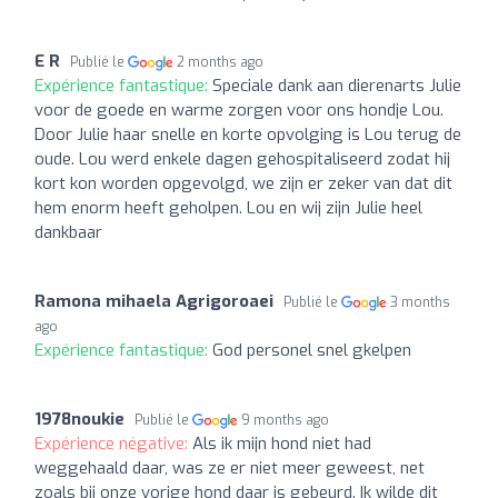
E R
Publié le
2 months ago
Expérience fantastique:
Speciale dank aan dierenarts Julie
voor de goede en warme zorgen voor ons hondje Lou.
Door Julie haar snelle en korte opvolging is Lou terug de
oude. Lou werd enkele dagen gehospitaliseerd zodat hij
kort kon worden opgevolgd, we zijn er zeker van dat dit
hem enorm heeft geholpen. Lou en wij zijn Julie heel
dankbaar
Ramona mihaela Agrigoroaei
Publié le
3 months
ago
Expérience fantastique:
God personel snel gkelpen
1978noukie
Publié le
9 months ago
Expérience négative:
Als ik mijn hond niet had
weggehaald daar, was ze er niet meer geweest, net
zoals bij onze vorige hond daar is gebeurd. Ik wilde dit