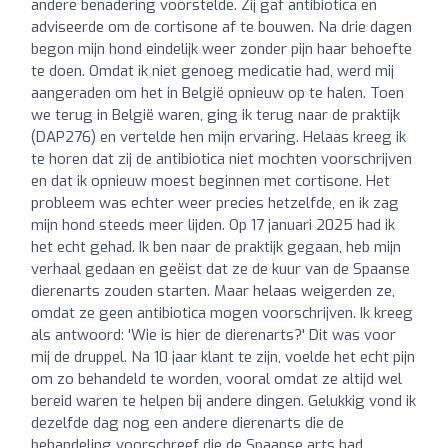
andere benadering voorstelde. Zij gaf antibiotica en
adviseerde om de cortisone af te bouwen. Na drie dagen
begon mijn hond eindelijk weer zonder pijn haar behoefte
te doen. Omdat ik niet genoeg medicatie had, werd mij
aangeraden om het in België opnieuw op te halen. Toen
we terug in België waren, ging ik terug naar de praktijk
(DAP276) en vertelde hen mijn ervaring. Helaas kreeg ik
te horen dat zij de antibiotica niet mochten voorschrijven
en dat ik opnieuw moest beginnen met cortisone. Het
probleem was echter weer precies hetzelfde, en ik zag
mijn hond steeds meer lijden. Op 17 januari 2025 had ik
het echt gehad. Ik ben naar de praktijk gegaan, heb mijn
verhaal gedaan en geëist dat ze de kuur van de Spaanse
dierenarts zouden starten. Maar helaas weigerden ze,
omdat ze geen antibiotica mogen voorschrijven. Ik kreeg
als antwoord: 'Wie is hier de dierenarts?' Dit was voor
mij de druppel. Na 10 jaar klant te zijn, voelde het echt pijn
om zo behandeld te worden, vooral omdat ze altijd wel
bereid waren te helpen bij andere dingen. Gelukkig vond ik
dezelfde dag nog een andere dierenarts die de
behandeling voorschreef die de Spaanse arts had