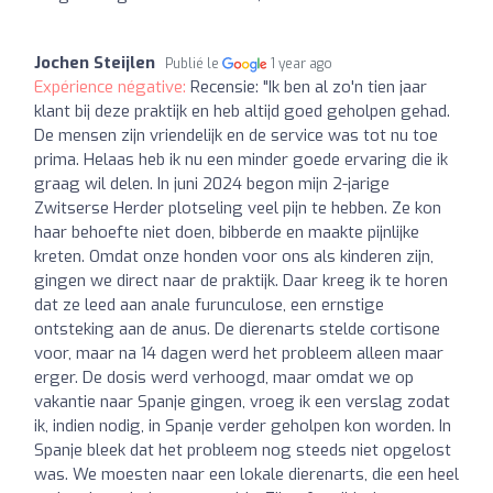
Jochen Steijlen
Publié le
1 year ago
Expérience négative:
Recensie: "Ik ben al zo'n tien jaar
klant bij deze praktijk en heb altijd goed geholpen gehad.
De mensen zijn vriendelijk en de service was tot nu toe
prima. Helaas heb ik nu een minder goede ervaring die ik
graag wil delen. In juni 2024 begon mijn 2-jarige
Zwitserse Herder plotseling veel pijn te hebben. Ze kon
haar behoefte niet doen, bibberde en maakte pijnlijke
kreten. Omdat onze honden voor ons als kinderen zijn,
gingen we direct naar de praktijk. Daar kreeg ik te horen
dat ze leed aan anale furunculose, een ernstige
ontsteking aan de anus. De dierenarts stelde cortisone
voor, maar na 14 dagen werd het probleem alleen maar
erger. De dosis werd verhoogd, maar omdat we op
vakantie naar Spanje gingen, vroeg ik een verslag zodat
ik, indien nodig, in Spanje verder geholpen kon worden. In
Spanje bleek dat het probleem nog steeds niet opgelost
was. We moesten naar een lokale dierenarts, die een heel