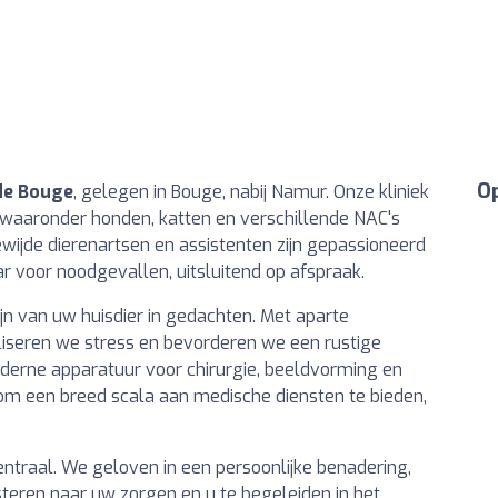
Op
 de Bouge
, gelegen in Bouge, nabij Namur. Onze kliniek
 waaronder honden, katten en verschillende NAC's
gewijde dierenartsen en assistenten zijn gepassioneerd
ar voor noodgevallen, uitsluitend op afspraak.
ijn van uw huisdier in gedachten. Met aparte
iseren we stress en bevorderen we een rustige
erne apparatuur voor chirurgie, beeldvorming en
 om een breed scala aan medische diensten te bieden,
entraal. We geloven in een persoonlijke benadering,
steren naar uw zorgen en u te begeleiden in het