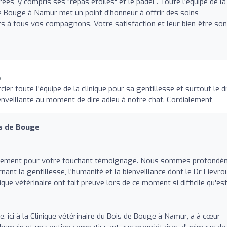
ées, y compris ses "repas étoilés" et le padel . Toute l'équipe de la
de Bouge à Namur met un point d'honneur à offrir des soins
ts à tous vos compagnons. Votre satisfaction et leur bien-être son
o
er toute l'équipe de la clinique pour sa gentillesse et surtout le d
nveillante au moment de dire adieu à notre chat. Cordialement,
is de Bouge
rement pour votre touchant témoignage. Nous sommes profondé
ant la gentillesse, l'humanité et la bienveillance dont le Dr Lievr
nique vétérinaire ont fait preuve lors de ce moment si difficile qu'es
, ici à la Clinique vétérinaire du Bois de Bouge à Namur, a à cœur