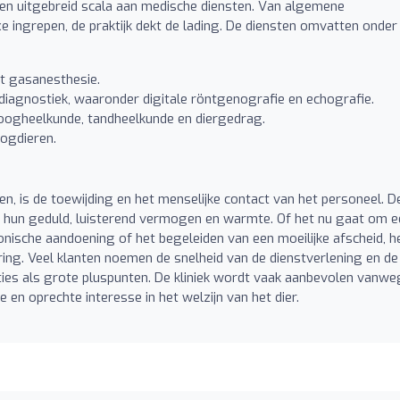
t een uitgebreid scala aan medische diensten. Van algemene
e ingrepen, de praktijk dekt de lading. De diensten omvatten onder
t gasanesthesie.
diagnostiek, waaronder digitale röntgenografie en echografie.
 oogheelkunde, tandheelkunde en diergedrag.
oogdieren.
 is de toewijding en het menselijke contact van het personeel. D
 hun geduld, luisterend vermogen en warmte. Of het nu gaat om e
onische aandoening of het begeleiden van een moeilijke afscheid, h
ing. Veel klanten noemen de snelheid van de dienstverlening en de
ties als grote pluspunten. De kliniek wordt vaak aanbevolen vanw
en oprechte interesse in het welzijn van het dier.