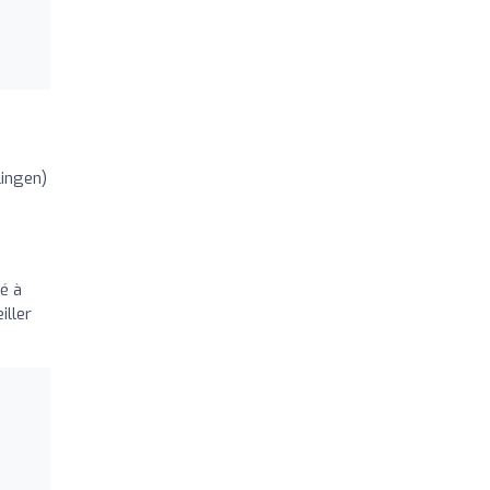
lingen)
ré à
iller