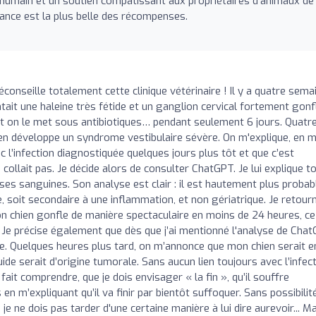
humain et un soutien compatissant aux propriétaires d'animaux de
nce est la plus belle des récompenses.
conseille totalement cette clinique vétérinaire ! Il y a quatre sema
ait une haleine très fétide et un ganglion cervical fortement gonf
et on le met sous antibiotiques… pendant seulement 6 jours. Quatr
hien développe un syndrome vestibulaire sévère. On m'explique, en 
c l’infection diagnostiquée quelques jours plus tôt et que c’est
ollait pas. Je décide alors de consulter ChatGPT. Je lui explique t
lyses sanguines. Son analyse est clair : il est hautement plus probab
, soit secondaire à une inflammation, et non gériatrique. Je retour
mon chien gonfle de manière spectaculaire en moins de 24 heures, ce
. Je précise également que dès que j’ai mentionné l'analyse de Chat
ce. Quelques heures plus tard, on m’annonce que mon chien serait e
ide serait d’origine tumorale. Sans aucun lien toujours avec l’infec
fait comprendre, que je dois envisager « la fin », qu’il souffre
n m’expliquant qu’il va finir par bientôt suffoquer. Sans possibilit
e je ne dois pas tarder d'une certaine manière à lui dire aurevoir... Ma