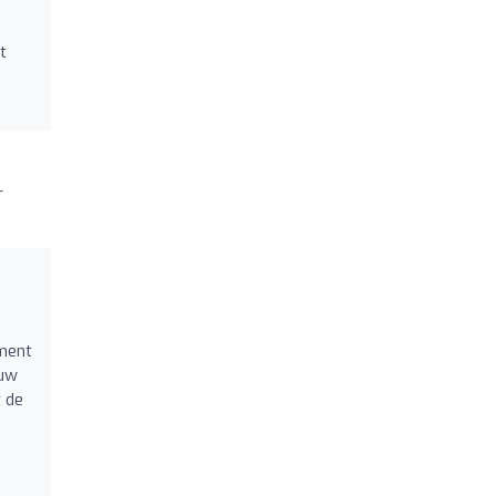
t
r
ment
ouw
t de