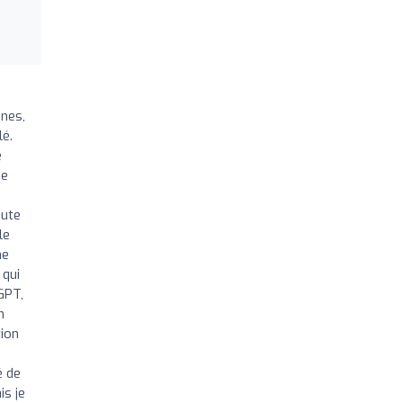
ines,
lé.
e
me
oute
le
ne
 qui
GPT,
n
tion
é de
is je