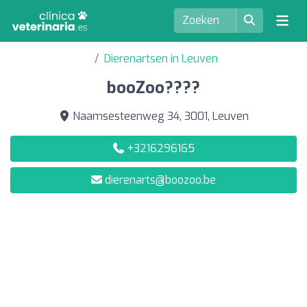
Dierenartsen in Leuven
booZoo????
Naamsesteenweg 34, 3001, Leuven
+3216296165
dierenarts@boozoo.be