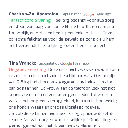
Charitsa-Zoi Apostolou
Geplaatst op
1 year ago
Fantastische ervaring:
Heel erg bedankt voor alle zorg
en steun vandaag voor onze kleine Leo!!! Leo is tot nu
toe vrolijk, energiek en heeft geen enkele ziekte. Onze
oprechte felicitaties voor de geweldige zorg die u hem
hebt verleend!!! Hartelijke groeten, Leo's moeder!
Tina Vranckx
Geplaatst op
1 year ago
Negatieve ervaring:
Deze dierenarts was van wacht toen
onze eigen dierenarts niet beschikbaar was. Ons hondje
van 2,5 kg had chocolade gegeten, dus belde ik in alle
paniek naar hen. De vrouw aan de telefoon leek het niet
serieus te nemen en zei dat er geen reden tot zorgen
was. Ik heb nog eens teruggebeld, benadrukt hoe weinig
ons hondje weegt en precies uitgelegd hoeveel
chocolade ze binnen had, maar kreeg opnieuw dezelfde
reactie: ‘Ze zal morgen wat misselijk zijn.’ Omdat ik geen
gerust gevoel had, heb ik een andere dierenarts