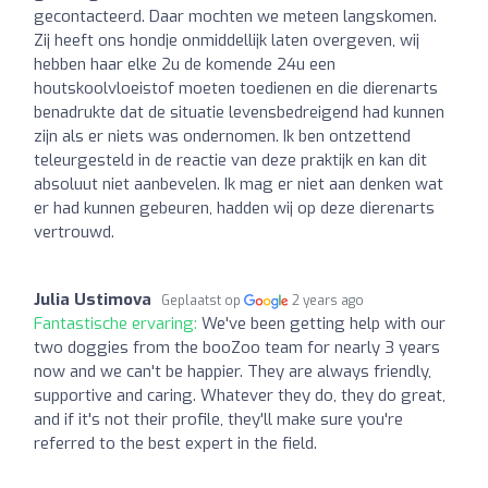
gecontacteerd. Daar mochten we meteen langskomen.
Zij heeft ons hondje onmiddellijk laten overgeven, wij
hebben haar elke 2u de komende 24u een
houtskoolvloeistof moeten toedienen en die dierenarts
benadrukte dat de situatie levensbedreigend had kunnen
zijn als er niets was ondernomen. Ik ben ontzettend
teleurgesteld in de reactie van deze praktijk en kan dit
absoluut niet aanbevelen. Ik mag er niet aan denken wat
er had kunnen gebeuren, hadden wij op deze dierenarts
vertrouwd.
Julia Ustimova
Geplaatst op
2 years ago
Fantastische ervaring:
We've been getting help with our
two doggies from the booZoo team for nearly 3 years
now and we can't be happier. They are always friendly,
supportive and caring. Whatever they do, they do great,
and if it's not their profile, they'll make sure you're
referred to the best expert in the field.