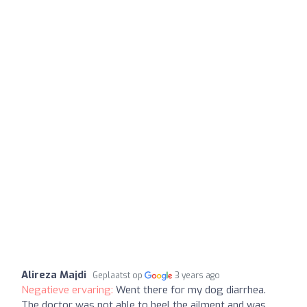
Alireza Majdi
Geplaatst op
3 years ago
Negatieve ervaring:
Went there for my dog diarrhea.
The doctor was not able to heel the ailment and was