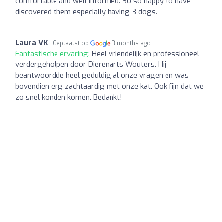
comfortable and well informed. So so happy to have
discovered them especially having 3 dogs.
Laura VK
Geplaatst op
3 months ago
Fantastische ervaring:
Heel vriendelijk en professioneel
verdergeholpen door Dierenarts Wouters. Hij
beantwoordde heel geduldig al onze vragen en was
bovendien erg zachtaardig met onze kat. Ook fijn dat we
zo snel konden komen. Bedankt!