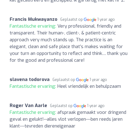
kat gecastreerd en gechipped. Ik ga terug met kat nr 2.
Francis Mukwayanzo
Geplaatst op
1 year ago
Fantastische ervaring:
Very professional, friendly and
transparent. Their human-, client-, & patient-centric
approach very much stands up. The practice is an
elegant, clean and safe place that’s makes waiting for
your turn an opportunity to reflect and think… thank you
for the good and professional care!
slavena todorova
Geplaatst op
1 year ago
Fantastische ervaring:
Heel vriendelijk en behulpzaam
Roger Van Aarle
Geplaatst op
1 year ago
Fantastische ervaring:
afspraak gemaakt voor dringend
geval en gelukt!--alles vlot verlopen---ben reeds jaren
klant---tevreden diereneigenaar