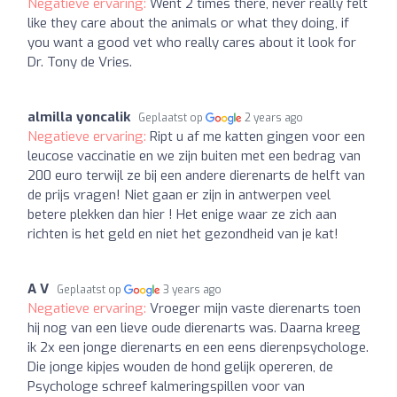
Negatieve ervaring:
Went 2 times there, never really felt
like they care about the animals or what they doing, if
you want a good vet who really cares about it look for
Dr. Tony de Vries.
almilla yoncalik
Geplaatst op
2 years ago
Negatieve ervaring:
Ript u af me katten gingen voor een
leucose vaccinatie en we zijn buiten met een bedrag van
200 euro terwijl ze bij een andere dierenarts de helft van
de prijs vragen! Niet gaan er zijn in antwerpen veel
betere plekken dan hier ! Het enige waar ze zich aan
richten is het geld en niet het gezondheid van je kat!
A V
Geplaatst op
3 years ago
Negatieve ervaring:
Vroeger mijn vaste dierenarts toen
hij nog van een lieve oude dierenarts was. Daarna kreeg
ik 2x een jonge dierenarts en een eens dierenpsychologe.
Die jonge kipjes wouden de hond gelijk opereren, de
Psychologe schreef kalmeringspillen voor van