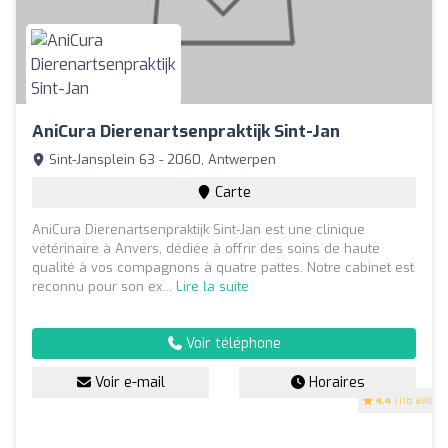
AniCura Dierenartsenpraktijk Sint-Jan
Sint-Jansplein 63 - 2060, Antwerpen
Carte
AniCura Dierenartsenpraktijk Sint-Jan est une clinique
vétérinaire à Anvers, dédiée à offrir des soins de haute
qualité à vos compagnons à quatre pattes. Notre cabinet est
reconnu pour son ex...
Lire la suite
Voir téléphone
Voir e-mail
Horaires
4.4
(118 avis)