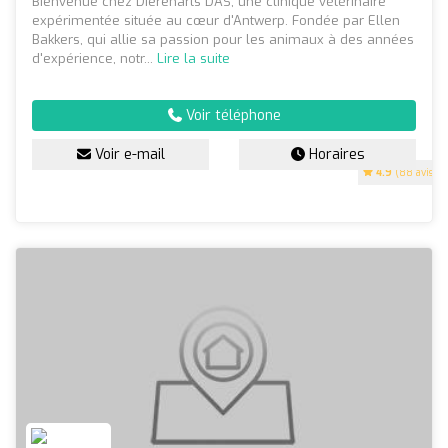
Bienvenue chez Dierenarts DAS, une clinique vétérinaire
expérimentée située au cœur d'Antwerp. Fondée par Ellen
Bakkers, qui allie sa passion pour les animaux à des années
d'expérience, notr...
Lire la suite
Voir téléphone
Voir e-mail
Horaires
4.9
(88 avis)