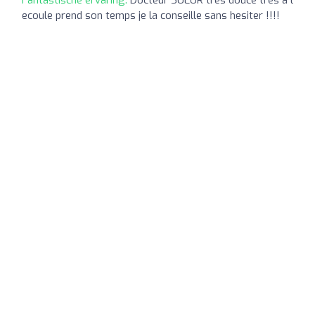
Fantastische ervaring:
Docteur SUEUR tres douce tres a l
ecoule prend son temps je la conseille sans hesiter !!!!