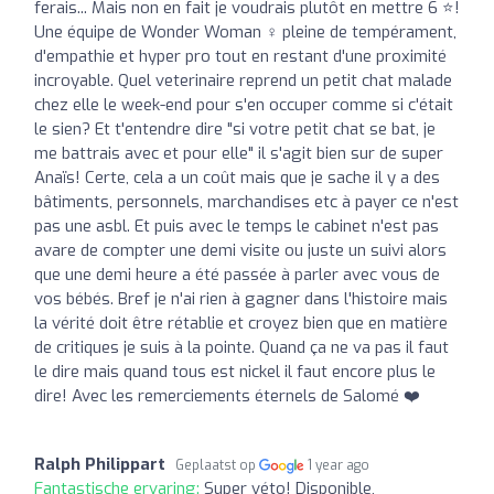
ferais... Mais non en fait je voudrais plutôt en mettre 6 ⭐️!
Une équipe de Wonder Woman ‍♀️ pleine de tempérament,
d'empathie et hyper pro tout en restant d'une proximité
incroyable. Quel veterinaire reprend un petit chat malade
chez elle le week-end pour s'en occuper comme si c'était
le sien? Et t'entendre dire "si votre petit chat se bat, je
me battrais avec et pour elle" il s'agit bien sur de super
Anaïs! Certe, cela a un coût mais que je sache il y a des
bâtiments, personnels, marchandises etc à payer ce n'est
pas une asbl. Et puis avec le temps le cabinet n'est pas
avare de compter une demi visite ou juste un suivi alors
que une demi heure a été passée à parler avec vous de
vos bébés. Bref je n'ai rien à gagner dans l'histoire mais
la vérité doit être rétablie et croyez bien que en matière
de critiques je suis à la pointe. Quand ça ne va pas il faut
le dire mais quand tous est nickel il faut encore plus le
dire! Avec les remerciements éternels de Salomé ❤️
Ralph Philippart
Geplaatst op
1 year ago
Fantastische ervaring:
Super véto! Disponible,