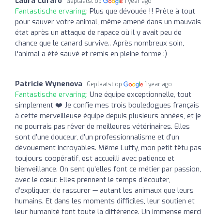
Laura Cufaro
Geplaatst op
1 year ago
Fantastische ervaring:
Plus que dévouée !! Prête à tout
pour sauver votre animal, même amené dans un mauvais
état après un attaque de rapace où il y avait peu de
chance que le canard survive.. Après nombreux soin,
l'animal a été sauvé et remis en pleine forme :)
Patricie Wynenova
Geplaatst op
1 year ago
Fantastische ervaring:
Une équipe exceptionnelle, tout
simplement ❤️ Je confie mes trois bouledogues français
à cette merveilleuse équipe depuis plusieurs années, et je
ne pourrais pas rêver de meilleures vétérinaires. Elles
sont d’une douceur, d’un professionnalisme et d’un
dévouement incroyables. Même Luffy, mon petit têtu pas
toujours coopératif, est accueilli avec patience et
bienveillance. On sent qu’elles font ce métier par passion,
avec le cœur. Elles prennent le temps d’écouter,
d’expliquer, de rassurer — autant les animaux que leurs
humains. Et dans les moments difficiles, leur soutien et
leur humanité font toute la différence. Un immense merci