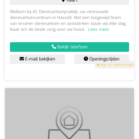
Kaart
Welkom bij AC Dierenartsenpraktijk, uw vertrouwde
dierenartsencentrum in Hasselt. Met een toegewijd team
van ervaren dierenartsen en assistenten staan wij elke dag
klaar om de beste zorg voor uw huisd...
Lees meer
Bekijk telefoon
E-mail bekijken
Openingstijden
4.6
(103 beoordelingen)