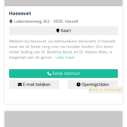
Hassovet
Luikersteenweg 362 - 3500, Hasselt
Kaart
Welkom bij Hassovet, uw betrouwbare dierenarts in Hasselt,
waar we de beste zorg voor uw huisdier bieden. Ons team,
onder leiding van Dr. Béatrice Bouts en Dr. Heleen Biets, is
toegewijd aan de gezon...
Lees meer
Bekijk telefoon
E-mail bekijken
Openingstijden
4.8
(52 beoordelingen)