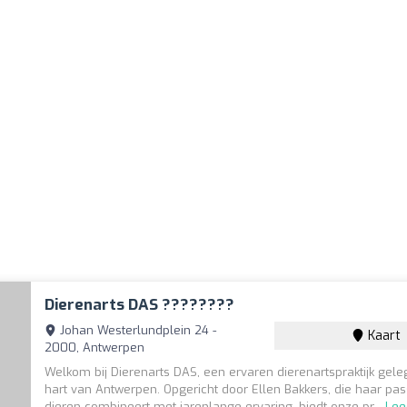
Dierenarts DAS ????????
Johan Westerlundplein 24 -
Kaart
2000, Antwerpen
Welkom bij Dierenarts DAS, een ervaren dierenartspraktijk gele
hart van Antwerpen. Opgericht door Ellen Bakkers, die haar pas
dieren combineert met jarenlange ervaring, biedt onze pr...
Lee