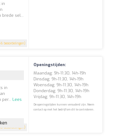
 in
en
brede sel...
6 beoordelingen)
Openingstijden:
Maandag: 9h-11:30, 14h-19h
Dinsdag: 9h-11:30, 14h-19h
Woensdag: 9h-11:30, 14h-19h
ts in
Donderdag: 9h-11:30, 14h-19h
aan
Vrijdag: 9h-11:30, 14h-19h
 per...
Lees
De openingstijden kunnen verouderd zijn. Neem
contact op met het bedrijf om dit te controleren.
jken
18 beoordelingen)