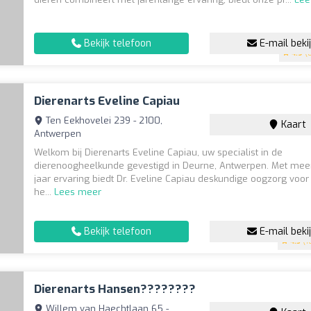
Bekijk telefoon
E-mail beki
4.9
(8
Dierenarts Eveline Capiau
Ten Eekhovelei 239 - 2100,
Kaart
Antwerpen
Welkom bij Dierenarts Eveline Capiau, uw specialist in de
dierenoogheelkunde gevestigd in Deurne, Antwerpen. Met mee
jaar ervaring biedt Dr. Eveline Capiau deskundige oogzorg voor
he...
Lees meer
Bekijk telefoon
E-mail beki
4.5
(1
Dierenarts Hansen????????
Willem van Haechtlaan 65 -