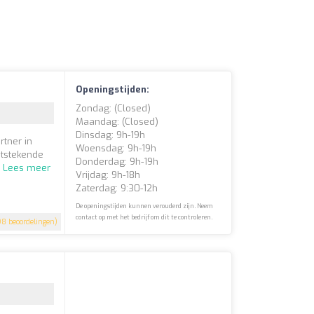
Openingstijden:
Zondag: (closed)
Maandag: (closed)
Dinsdag: 9h-19h
tner in
Woensdag: 9h-19h
itstekende
Donderdag: 9h-19h
.
Lees meer
Vrijdag: 9h-18h
Zaterdag: 9:30-12h
De openingstijden kunnen verouderd zijn. Neem
contact op met het bedrijf om dit te controleren.
8 beoordelingen)