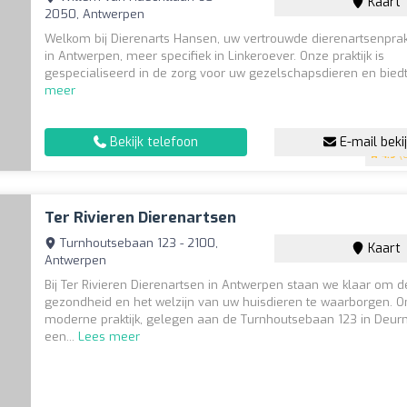
Kaart
2050, Antwerpen
Welkom bij Dierenarts Hansen, uw vertrouwde dierenartsenprak
in Antwerpen, meer specifiek in Linkeroever. Onze praktijk is
gespecialiseerd in de zorg voor uw gezelschapsdieren en biedt
meer
Bekijk telefoon
E-mail beki
4.9
(6
Ter Rivieren Dierenartsen
Turnhoutsebaan 123 - 2100,
Kaart
Antwerpen
Bij Ter Rivieren Dierenartsen in Antwerpen staan we klaar om d
gezondheid en het welzijn van uw huisdieren te waarborgen. 
moderne praktijk, gelegen aan de Turnhoutsebaan 123 in Deurn
een...
Lees meer