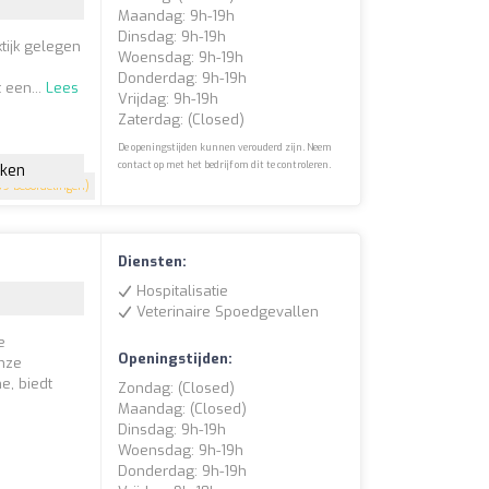
Maandag: 9h-19h
Dinsdag: 9h-19h
tijk gelegen
Woensdag: 9h-19h
Donderdag: 9h-19h
 een...
Lees
Vrijdag: 9h-19h
Zaterdag: (closed)
De openingstijden kunnen verouderd zijn. Neem
contact op met het bedrijf om dit te controleren.
jken
9 beoordelingen)
Diensten:
Hospitalisatie
Veterinaire Spoedgevallen
e
Openingstijden:
Onze
e, biedt
Zondag: (closed)
Maandag: (closed)
Dinsdag: 9h-19h
Woensdag: 9h-19h
Donderdag: 9h-19h