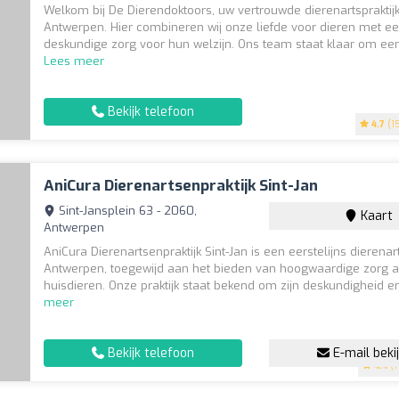
Welkom bij De Dierendoktoors, uw vertrouwde dierenartspraktijk
Antwerpen. Hier combineren wij onze liefde voor dieren met e
deskundige zorg voor hun welzijn. Ons team staat klaar om een 
Lees meer
Bekijk telefoon
4.7
(15
AniCura Dierenartsenpraktijk Sint-Jan
Sint-Jansplein 63 - 2060,
Kaart
Antwerpen
AniCura Dierenartsenpraktijk Sint-Jan is een eerstelijns dierenar
Antwerpen, toegewijd aan het bieden van hoogwaardige zorg 
huisdieren. Onze praktijk staat bekend om zijn deskundigheid en
meer
Bekijk telefoon
E-mail beki
4.4
(1