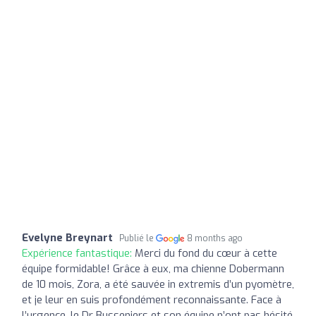
Evelyne Breynart
Publié le
8 months ago
Expérience fantastique:
Merci du fond du cœur à cette
équipe formidable! Grâce à eux, ma chienne Dobermann
de 10 mois, Zora, a été sauvée in extremis d’un pyomètre,
et je leur en suis profondément reconnaissante. Face à
l’urgence, le Dr Busseniers et son équipe n’ont pas hésité