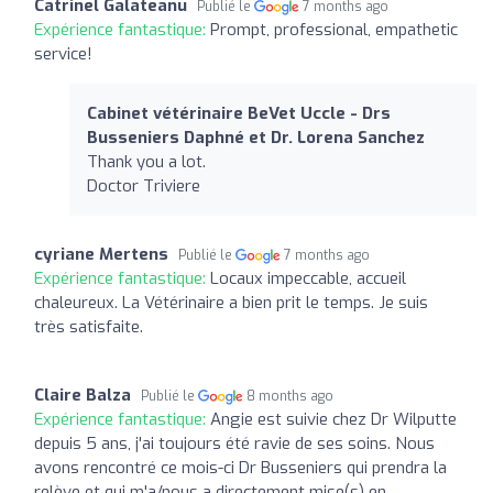
Catrinel Galateanu
Publié le
7 months ago
Expérience fantastique:
Prompt, professional, empathetic
service!
Cabinet vétérinaire BeVet Uccle - Drs
Busseniers Daphné et Dr. Lorena Sanchez
Thank you a lot.
Doctor Triviere
cyriane Mertens
Publié le
7 months ago
Expérience fantastique:
Locaux impeccable, accueil
chaleureux. La Vétérinaire a bien prit le temps. Je suis
très satisfaite.
Claire Balza
Publié le
8 months ago
Expérience fantastique:
Angie est suivie chez Dr Wilputte
depuis 5 ans, j'ai toujours été ravie de ses soins. Nous
avons rencontré ce mois-ci Dr Busseniers qui prendra la
relève et qui m'a/nous a directement mise(s) en