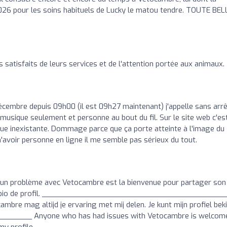
026 pour les soins habituels de Lucky le matou tendre. TOUTE BEL
 satisfaits de leurs services et de l'attention portée aux animaux.
écembre depuis 09h00 (il est 09h27 maintenant) j'appelle sans arrê
musique seulement et personne au bout du fil. Sur le site web c'es
enue inexistante. Dommage parce que ça porte atteinte à l'image du
'avoir personne en ligne il me semble pas sérieux du tout.
un problème avec Vetocambre est la bienvenue pour partager son
 ma bio de profil. ________________________________________
bre mag altijd je ervaring met mij delen. Je kunt mijn profiel beki
___ Anyone who has had issues with Vetocambre is welcome