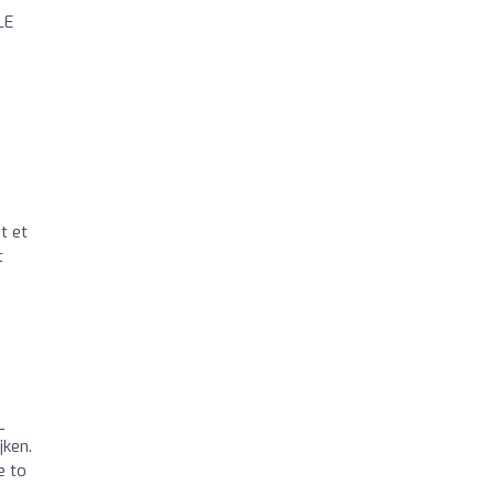
LE
t et
t
_
jken.
 to