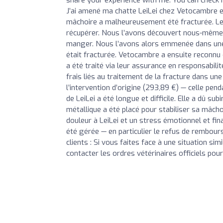
share your experience with me. You can c
J’ai amené ma chatte LeiLei chez Vetocambre en
mâchoire a malheureusement été fracturée. Le
récupérer. Nous l’avons découvert nous-mêmes en
manger. Nous l’avons alors emmenée dans une 
était fracturée. Vetocambre a ensuite reconnu q
a été traité via leur assurance en responsabilit
frais liés au traitement de la fracture dans un
l’intervention d’origine (293,89 €) — celle pend
de LeiLei a été longue et difficile. Elle a dû s
métallique a été placé pour stabiliser sa mâc
douleur à LeiLei et un stress émotionnel et fin
été gérée — en particulier le refus de rembou
clients : Si vous faites face à une situation si
contacter les ordres vétérinaires officiels pour