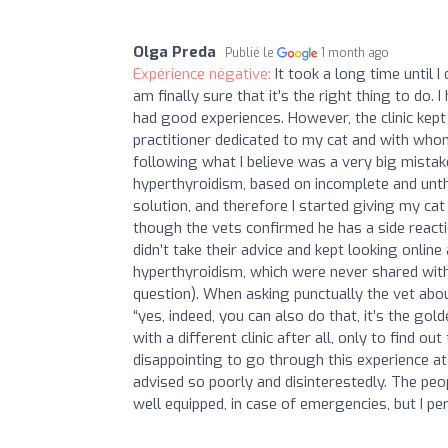
Olga Preda
Publié le
1 month ago
Expérience négative:
It took a long time until
am finally sure that it’s the right thing to do. 
had good experiences. However, the clinic kept
practitioner dedicated to my cat and with whom 
following what I believe was a very big mistak
hyperthyroidism, based on incomplete and unth
solution, and therefore I started giving my cat
though the vets confirmed he has a side reactio
didn’t take their advice and kept looking online
hyperthyroidism, which were never shared with m
question). When asking punctually the vet abou
“yes, indeed, you can also do that, it’s the gol
with a different clinic after all, only to find o
disappointing to go through this experience at 
advised so poorly and disinterestedly. The peop
well equipped, in case of emergencies, but I per