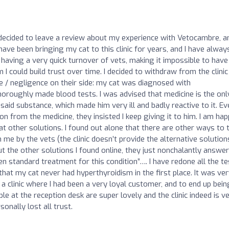
 I decided to leave a review about my experience with Vetocambre, an
I have been bringing my cat to this clinic for years, and I have alway
 having a very quick turnover of vets, making it impossible to have
I could build trust over time. I decided to withdraw from the clinic
e / negligence on their side: my cat was diagnosed with
oroughly made blood tests. I was advised that medicine is the onl
 said substance, which made him very ill and badly reactive to it. Ev
n from the medicine, they insisted I keep giving it to him. I am hap
 at other solutions. I found out alone that there are other ways to 
e by the vets (the clinic doesn’t provide the alternative solutions
t the other solutions I found online, they just nonchalantly answe
den standard treatment for this condition”…. I have redone all the t
ut that my cat never had hyperthyroidism in the first place. It was ve
a clinic where I had been a very loyal customer, and to end up bein
le at the reception desk are super lovely and the clinic indeed is v
sonally lost all trust.