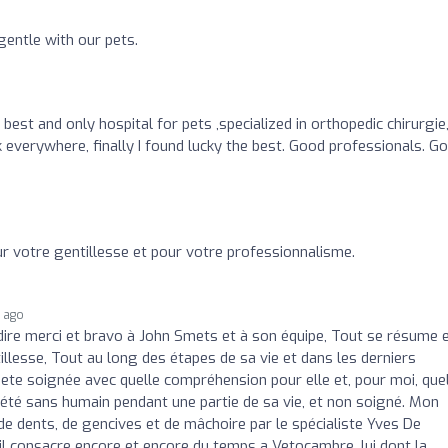
gentle with our pets.
est and only hospital for pets ,specialized in orthopedic chirurgie,
k everywhere, finally I found lucky the best. Good professionals. G
r votre gentillesse et pour votre professionnalisme.
 ago
 dire merci et bravo à John Smets et à son équipe, Tout se résume 
illesse, Tout au long des étapes de sa vie et dans les derniers
ete soignée avec quelle compréhension pour elle et, pour moi, que
 a été sans humain pendant une partie de sa vie, et non soigné. Mon
e dents, de gencives et de mâchoire par le spécialiste Yves De
il consacre encore et encore du temps a Vetocambre, lui dont la