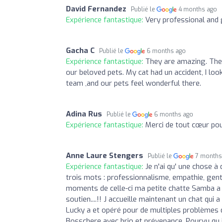
David Fernandez
Publié le
4 months ago
Expérience fantastique:
Very professional and 
Gacha C
Publié le
6 months ago
Expérience fantastique:
They are amazing. The b
our beloved pets. My cat had un accident, I loo
team ,and our pets feel wonderful there.
Adina Rus
Publié le
6 months ago
Expérience fantastique:
Merci de tout cœur pou
Anne Laure Stengers
Publié le
7 months
Expérience fantastique:
Je n'ai qu' une chose à
trois mots : professionnalisme, empathie, gent
moments de celle-ci ma petite chatte Samba a 
soutien....!! J accueille maintenant un chat qui
Lucky a et opéré pour de multiples problèmes d
Bosschere avec brio et prévenance. Pourvu qu 