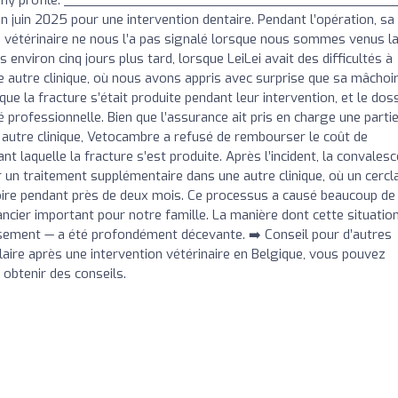
heck my profile. _________________________________________
 juin 2025 pour une intervention dentaire. Pendant l’opération, sa
 vétérinaire ne nous l’a pas signalé lorsque nous sommes venus l
viron cinq jours plus tard, lorsque LeiLei avait des difficultés à
autre clinique, où nous avons appris avec surprise que sa mâchoi
ue la fracture s’était produite pendant leur intervention, et le dos
é professionnelle. Bien que l’assurance ait pris en charge une parti
e autre clinique, Vetocambre a refusé de rembourser le coût de
ant laquelle la fracture s’est produite. Après l’incident, la convales
ubir un traitement supplémentaire dans une autre clinique, où un cerc
hoire pendant près de deux mois. Ce processus a causé beaucoup de
ancier important pour notre famille. La manière dont cette situatio
rsement — a été profondément décevante. ➡️ Conseil pour d’autres
milaire après une intervention vétérinaire en Belgique, vous pouvez
 obtenir des conseils.