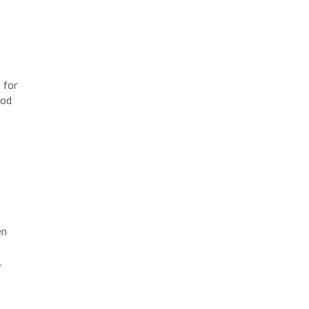
 for
ood
en
l