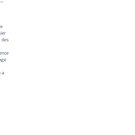
__
a
re
sier
e des
cence
lage
n a