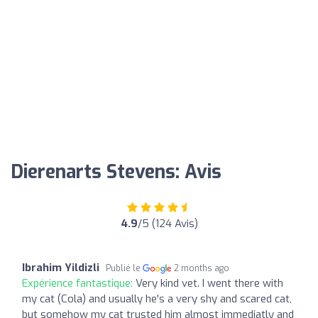
Dierenarts Stevens: Avis
4.9
/5 (124 Avis)
Ibrahim Yildizli
Publié le
2 months ago
Expérience fantastique:
Very kind vet. I went there with
my cat (Cola) and usually he's a very shy and scared cat,
but somehow my cat trusted him almost immediatly and