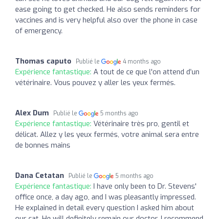
ease going to get checked. He also sends reminders for
vaccines and is very helpful also over the phone in case
of emergency.
Thomas caputo
Publié le
4 months ago
Expérience fantastique:
A tout de ce que l'on attend d’un
vétérinaire. Vous pouvez y aller les yeux fermés.
Alex Dum
Publié le
5 months ago
Expérience fantastique:
Vétérinaire très pro, gentil et
délicat. Allez y les yeux fermés, votre animal sera entre
de bonnes mains
Dana Cetatan
Publié le
5 months ago
Expérience fantastique:
I have only been to Dr. Stevens'
office once, a day ago, and I was pleasantly impressed.
He explained in detail every question I asked him about
our cat. He will definitely remain our doctor. I recommend