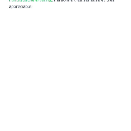
Fantastische ervaring:
Personne très sérieuse et très
appréciable