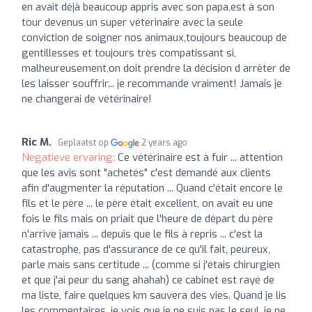
en avait déjà beaucoup appris avec son papa,est à son
tour devenus un super vétérinaire avec la seule
conviction de soigner nos animaux,toujours beaucoup de
gentillesses et toujours très compatissant si,
malheureusement,on doit prendre la décision d arrêter de
les laisser souffrir... je recommande vraiment! Jamais je
ne changerai de vétérinaire!
Ric M.
Geplaatst op
2 years ago
Negatieve ervaring:
Ce vétérinaire est à fuir ... attention
que les avis sont "achetés" c'est demandé aux clients
afin d'augmenter la réputation ... Quand c'était encore le
fils et le père ... le père était excellent, on avait eu une
fois le fils mais on priait que l'heure de départ du père
n'arrive jamais ... depuis que le fils à repris ... c'est la
catastrophe, pas d'assurance de ce qu'il fait, peureux,
parle mais sans certitude ... (comme si j'étais chirurgien
et que j'ai peur du sang ahahah) ce cabinet est rayé de
ma liste, faire quelques km sauvera des vies. Quand je lis
les commentaires, je vois que je ne suis pas le seul, je ne