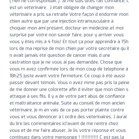
( rien ne correspondait ). Je me suis dites fait confiance, c
est un vétérinaire . J était obligée de changer mon
vétérinaire a pris sa retraite Votre façon d endormir mon
chien autre que par une injection intramusculaire à
choquer mon ami présent, docteur en médecine..et moi
surprise par votre non savoir faire, pour y arriver vous
vous y êtes mis à 4 fois! Et tout ça pour apprendre à 15h
lors de ma reprise de mon chien par votre secrétaire qu il
n avait jamais été question de cancer mais d une
castration que je ne vous ai pas demandée. Chose que
vous m avez confirmée lors de mon coup de telephone à
18h25 juste avant votre fermeture. Ce coup à été aussi
passer devant témoin. Vous n avez mme pas pris la peine
de me donner une colorette afin d éviter que mon chien s
attaque à ses fils. Il y a de votre part abus de confiance
et maltraitance animale. Suite au conseil de mon ancien
vétérinaire, je m en vais de ce pas porter plainte contre
vous et vous dénoncer à l ordre des veterinaires. J aurai
du lire les commentaires ici’avant de me rentre chez
vous et de me faire abuser. Je lis votre réponse et vous
continuez dans votre mensonge ! !!!!!!!!!!! C est pas la