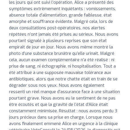
les jours qui ont suivi l’opération, Alice a présenté des
symptômes extrêmement inquiétants : vomissements,
absence totale d’alimentation, grande faiblesse, état
amorphe et souffrance évidente. Malgré cela, lors de
deux consultations post-opératoires, nos alertes
répétées n’ont jamais été prises au sérieux. Nous avons
pourtant signalé à plusieurs reprises que son état
empirait de jour en jour. Nous avons même montré la
photo d’une substance brunâtre qu’elle urinait. Malgré
cela, aucun examen complémentaire n’a été réalisé : ni
prise de sang, ni échographie, ni hospitalisation. Tout a
été attribué à une supposée mauvaise tolérance aux
antibiotiques, alors que notre chatte était en train de se
dégrader sous nos yeux. Nous avons également
ressenti un réel manque d’assurance face à une situation
pourtant grave. Nous avons eu le sentiment de ne pas
être écoutés et que la gravité de l’état d’Alice était
constamment minimisée. Résultat : nous avons perdu 3
jours précieux dans sa prise en charge. Lorsque nous
avons finalement emmené Alice en urgence à la clinique
vétérinaire VeteConsult le 24/05/2026, le diagnostic est