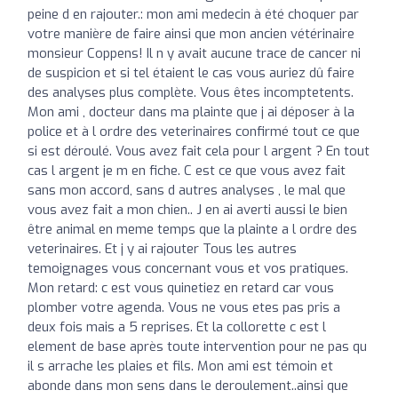
peine d en rajouter.: mon ami medecin à été choquer par
votre manière de faire ainsi que mon ancien vétérinaire
monsieur Coppens! Il n y avait aucune trace de cancer ni
de suspicion et si tel étaient le cas vous auriez dû faire
des analyses plus complète. Vous êtes incomptetents.
Mon ami , docteur dans ma plainte que j ai déposer à la
police et à l ordre des veterinaires confirmé tout ce que
si est déroulé. Vous avez fait cela pour l argent ? En tout
cas l argent je m en fiche. C est ce que vous avez fait
sans mon accord, sans d autres analyses , le mal que
vous avez fait a mon chien.. J en ai averti aussi le bien
être animal en meme temps que la plainte a l ordre des
veterinaires. Et j y ai rajouter Tous les autres
temoignages vous concernant vous et vos pratiques.
Mon retard: c est vous quinetiez en retard car vous
plomber votre agenda. Vous ne vous etes pas pris a
deux fois mais a 5 reprises. Et la collorette c est l
element de base après toute intervention pour ne pas qu
il s arrache les plaies et fils. Mon ami est témoin et
abonde dans mon sens dans le deroulement..ainsi que