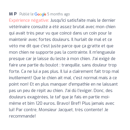
M P
Publié le
5 months ago
Expérience négative:
Jusqu'ici satisfaite mais le dernier
vétérinaire consulté a été assez brutal avec mon chien
qui avait très peur vu que coincé dans un coin pour le
maintenir avec fortes douleurs. Il hurlait de mal et ce
véto me dit que c'est juste parce que ça gratte et que
mon chien ne supporte pas la contrainte. Il m'engueule
presque car je laisse du leste à mon chien. J'ai exigé de
faire une partie du boulot : tranquille, sans douleur trop
forte. Ca ne lui a pas plus. Il lui a clairement fait trop mal
inutilement! Que le chien ait mal, c'est normal mais à ce
point non! Et en plus manquer d'empathie en ne laissant
pas un peu de répit au chien. J'ai dû l'exiger. Donc, des
douleurs exagérées, le taf que je fais en partie moi-
même et bim 120 euros. Bravo! Bref! Plus jamais avec
lui! Par contre, Monsieur Jacquet, très contente! Je
recommande!