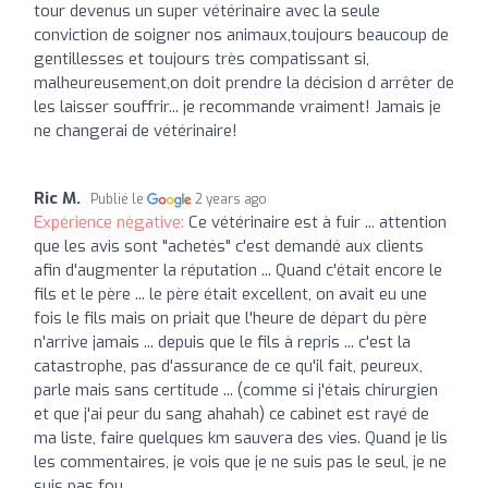
tour devenus un super vétérinaire avec la seule
conviction de soigner nos animaux,toujours beaucoup de
gentillesses et toujours très compatissant si,
malheureusement,on doit prendre la décision d arrêter de
les laisser souffrir... je recommande vraiment! Jamais je
ne changerai de vétérinaire!
Ric M.
Publié le
2 years ago
Expérience négative:
Ce vétérinaire est à fuir ... attention
que les avis sont "achetés" c'est demandé aux clients
afin d'augmenter la réputation ... Quand c'était encore le
fils et le père ... le père était excellent, on avait eu une
fois le fils mais on priait que l'heure de départ du père
n'arrive jamais ... depuis que le fils à repris ... c'est la
catastrophe, pas d'assurance de ce qu'il fait, peureux,
parle mais sans certitude ... (comme si j'étais chirurgien
et que j'ai peur du sang ahahah) ce cabinet est rayé de
ma liste, faire quelques km sauvera des vies. Quand je lis
les commentaires, je vois que je ne suis pas le seul, je ne
suis pas fou