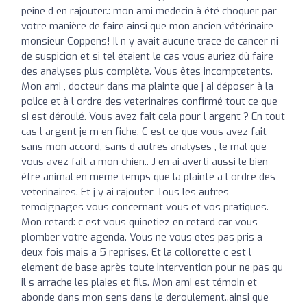
peine d en rajouter.: mon ami medecin à été choquer par
votre manière de faire ainsi que mon ancien vétérinaire
monsieur Coppens! Il n y avait aucune trace de cancer ni
de suspicion et si tel étaient le cas vous auriez dû faire
des analyses plus complète. Vous êtes incomptetents.
Mon ami , docteur dans ma plainte que j ai déposer à la
police et à l ordre des veterinaires confirmé tout ce que
si est déroulé. Vous avez fait cela pour l argent ? En tout
cas l argent je m en fiche. C est ce que vous avez fait
sans mon accord, sans d autres analyses , le mal que
vous avez fait a mon chien.. J en ai averti aussi le bien
être animal en meme temps que la plainte a l ordre des
veterinaires. Et j y ai rajouter Tous les autres
temoignages vous concernant vous et vos pratiques.
Mon retard: c est vous quinetiez en retard car vous
plomber votre agenda. Vous ne vous etes pas pris a
deux fois mais a 5 reprises. Et la collorette c est l
element de base après toute intervention pour ne pas qu
il s arrache les plaies et fils. Mon ami est témoin et
abonde dans mon sens dans le deroulement..ainsi que