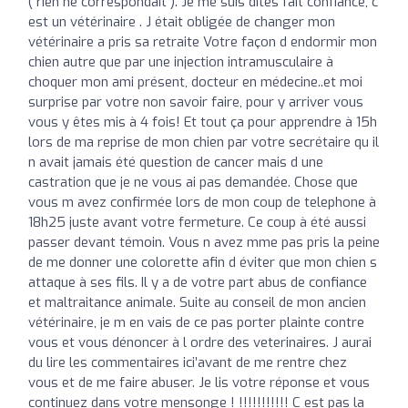
( rien ne correspondait ). Je me suis dites fait confiance, c
est un vétérinaire . J était obligée de changer mon
vétérinaire a pris sa retraite Votre façon d endormir mon
chien autre que par une injection intramusculaire à
choquer mon ami présent, docteur en médecine..et moi
surprise par votre non savoir faire, pour y arriver vous
vous y êtes mis à 4 fois! Et tout ça pour apprendre à 15h
lors de ma reprise de mon chien par votre secrétaire qu il
n avait jamais été question de cancer mais d une
castration que je ne vous ai pas demandée. Chose que
vous m avez confirmée lors de mon coup de telephone à
18h25 juste avant votre fermeture. Ce coup à été aussi
passer devant témoin. Vous n avez mme pas pris la peine
de me donner une colorette afin d éviter que mon chien s
attaque à ses fils. Il y a de votre part abus de confiance
et maltraitance animale. Suite au conseil de mon ancien
vétérinaire, je m en vais de ce pas porter plainte contre
vous et vous dénoncer à l ordre des veterinaires. J aurai
du lire les commentaires ici’avant de me rentre chez
vous et de me faire abuser. Je lis votre réponse et vous
continuez dans votre mensonge ! !!!!!!!!!!! C est pas la