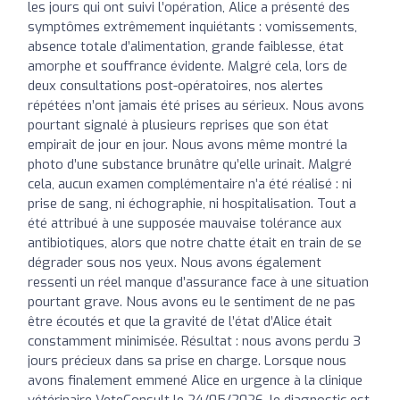
les jours qui ont suivi l’opération, Alice a présenté des
symptômes extrêmement inquiétants : vomissements,
absence totale d’alimentation, grande faiblesse, état
amorphe et souffrance évidente. Malgré cela, lors de
deux consultations post-opératoires, nos alertes
répétées n’ont jamais été prises au sérieux. Nous avons
pourtant signalé à plusieurs reprises que son état
empirait de jour en jour. Nous avons même montré la
photo d’une substance brunâtre qu’elle urinait. Malgré
cela, aucun examen complémentaire n’a été réalisé : ni
prise de sang, ni échographie, ni hospitalisation. Tout a
été attribué à une supposée mauvaise tolérance aux
antibiotiques, alors que notre chatte était en train de se
dégrader sous nos yeux. Nous avons également
ressenti un réel manque d’assurance face à une situation
pourtant grave. Nous avons eu le sentiment de ne pas
être écoutés et que la gravité de l’état d’Alice était
constamment minimisée. Résultat : nous avons perdu 3
jours précieux dans sa prise en charge. Lorsque nous
avons finalement emmené Alice en urgence à la clinique
vétérinaire VeteConsult le 24/05/2026, le diagnostic est