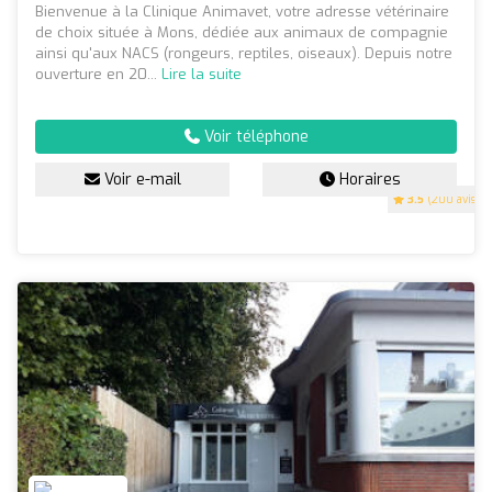
Bienvenue à la Clinique Animavet, votre adresse vétérinaire
de choix située à Mons, dédiée aux animaux de compagnie
ainsi qu'aux NACS (rongeurs, reptiles, oiseaux). Depuis notre
ouverture en 20...
Lire la suite
Voir téléphone
Voir e-mail
Horaires
3.5
(200 avis)