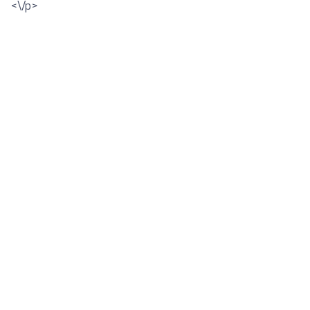
<\/p>