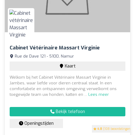
Cabinet Vétérinaire Massart Virginie
Rue de Dave 121 - 5100, Namur
Kaart
Welkom bij het Cabinet Vétérinaire Massart Virginie in
Jambes, waar liefde voor dieren centraal staat. In een
comfortabele en ontspannen omgeving verwelkomt ons
toegewijde team uw honden, katten en ...
Lees meer
Bekijk telefoon
Openingstijden
4.8
(108 beoordelingen)