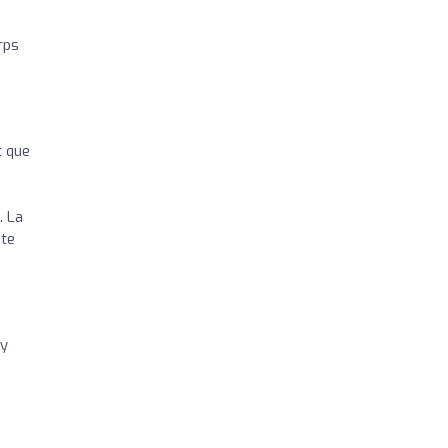
rps
t que
. La
ute
ry