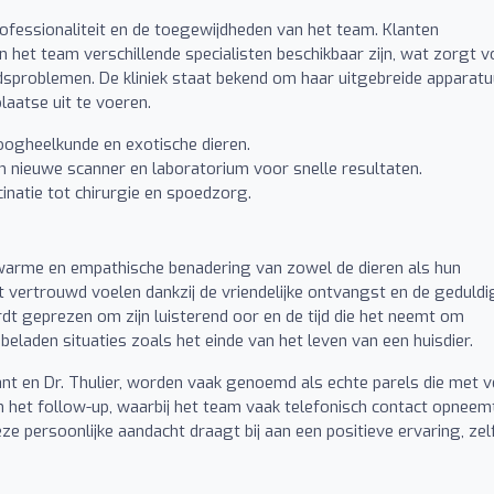
rofessionaliteit en de toegewijdheden van het team. Klanten
en het team verschillende specialisten beschikbaar zijn, wat zorgt v
sproblemen. De kliniek staat bekend om haar uitgebreide apparatu
laatse uit te voeren.
, oogheelkunde en exotische dieren.
n nieuwe scanner en laboratorium voor snelle resultaten.
inatie tot chirurgie en spoedzorg.
 warme en empathische benadering van zowel de dieren als hun
ct vertrouwd voelen dankzij de vriendelijke ontvangst en de geduldi
dt geprezen om zijn luisterend oor en de tijd die het neemt om
eladen situaties zoals het einde van het leven van een huisdier.
bant en Dr. Thulier, worden vaak genoemd als echte parels die met v
n het follow-up, waarbij het team vaak telefonisch contact opneem
ze persoonlijke aandacht draagt bij aan een positieve ervaring, zel