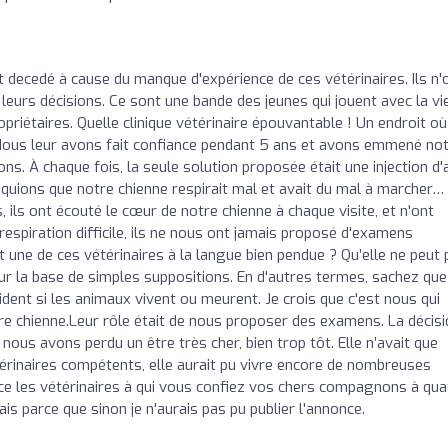
o
 decedé à cause du manque d'expérience de ces vétérinaires. Ils n'
leurs décisions. Ce sont une bande des jeunes qui jouent avec la vi
riétaires. Quelle clinique vétérinaire épouvantable ! Un endroit où
Nous leur avons fait confiance pendant 5 ans et avons emmené no
ns. À chaque fois, la seule solution proposée était une injection d'a
liquions que notre chienne respirait mal et avait du mal à marcher…
s, ils ont écouté le cœur de notre chienne à chaque visite, et n'ont
espiration difficile, ils ne nous ont jamais proposé d'examens
une de ces vétérinaires à la langue bien pendue ? Qu’elle ne peut 
r la base de simples suppositions. En d'autres termes, sachez que
cident si les animaux vivent ou meurent. Je crois que c'est nous qui
re chienne.Leur rôle était de nous proposer des examens. La décis
: nous avons perdu un être très cher, bien trop tôt. Elle n’avait que
étérinaires compétents, elle aurait pu vivre encore de nombreuses
ce les vétérinaires à qui vous confiez vos chers compagnons à qua
ais parce que sinon je n'aurais pas pu publier l'annonce.