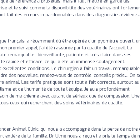
nique de référence à Bruxelles, mais il faut mettre en garde les
rise et le suivi comme la disponibilité des vétérinaires ont forteme
 ont fait des erreurs impardonnables dans des diagnostics évident
gue français, a récemment dû être opérée d’un pyomètre ouvert, u
 premier appel, j’ai été rassurée par la qualité de l’accueil. La
ute remarquable : bienveillante, patiente et très claire dans ses
a été rapide et efficace, ce qui a été un immense soulagement.
d’excellentes conditions. Le chirurgien a fait un travail remarquable
endre des nouvelles, rendez-vous de contrôle, conseils précis… On s
tre animal. Les tarifs pratiqués sont tout à fait corrects, surtout au
lisme et de l’humanité de toute l’équipe. Je suis profondément
s soin de ma chienne avec autant de sérieux que de compassion. Une
us ceux qui recherchent des soins vétérinaires de qualité.
der Animal Clinic, qui nous a accompagné dans la perte de notre 
entière de la famille. Dr Ulmé nous a reçu et a pris le temps de 