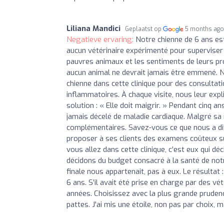
Liliana Mandici
Geplaatst op
5 months ag
Negatieve ervaring:
Notre chienne de 6 ans est
aucun vétérinaire expérimenté pour superviser 
pauvres animaux et les sentiments de leurs prop
aucun animal ne devrait jamais être emmené. 
chienne dans cette clinique pour des consultatio
inflammatoires. À chaque visite, nous leur exp
solution : « Elle doit maigrir. » Pendant cinq an
jamais décelé de maladie cardiaque. Malgré sa r
complémentaires. Savez-vous ce que nous a dit 
proposer à ses clients des examens coûteux su
vous allez dans cette clinique, c’est eux qui dé
décidons du budget consacré à la santé de not
finale nous appartenait, pas à eux. Le résultat 
6 ans. S’il avait été prise en charge par des v
années. Choisissez avec la plus grande pruden
pattes. J'ai mis une étoile, non pas par choix, m