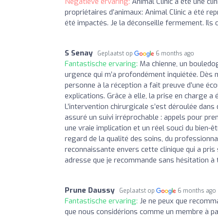
Negatieve ervaring:
Animal Clinic a été une cli
propriétaires d’animaux: Animal Clinic a été rep
été impactés. Je la déconseille fermement. Ils
S Senay
Geplaatst op
6 months ago
Fantastische ervaring:
Ma chienne, un bouledo
urgence qui m’a profondément inquiétée. Dès mon
personne à la réception a fait preuve d’une éco
explications. Grâce à elle, la prise en charge 
L’intervention chirurgicale s’est déroulée dans 
assuré un suivi irréprochable : appels pour pr
une vraie implication et un réel souci du bien-ê
regard de la qualité des soins, du professionna
reconnaissante envers cette clinique qui a pri
adresse que je recommande sans hésitation à to
Prune Daussy
Geplaatst op
6 months ago
Fantastische ervaring:
Je ne peux que recomman
que nous considérions comme un membre à part 