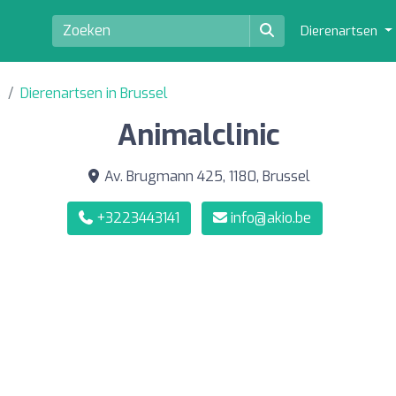
Dierenartsen
s
Dierenartsen in Brussel
Animalclinic
Av. Brugmann 425, 1180, Brussel
+3223443141
info@akio.be