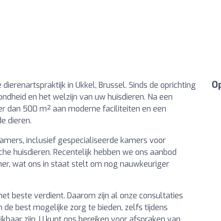
Op
ierenartspraktijk in Ukkel, Brussel. Sinds de oprichting
ndheid en het welzijn van uw huisdieren. Na een
er dan 500 m² aan moderne faciliteiten en een
e dieren.
kamers, inclusief gespecialiseerde kamers voor
sche huisdieren. Recentelijk hebben we ons aanbod
er, wat ons in staat stelt om nog nauwkeuriger
 het beste verdient. Daarom zijn al onze consultaties
m de best mogelijke zorg te bieden, zelfs tijdens
kbaar zijn. U kunt ons bereiken voor afspraken van