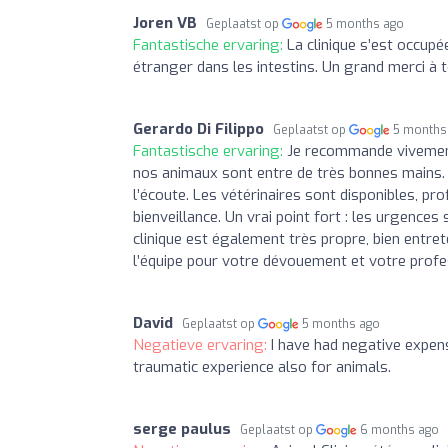
Joren VB
Geplaatst op
5 months ago
Fantastische ervaring:
La clinique s’est occup
étranger dans les intestins. Un grand merci à t
Gerardo Di Filippo
Geplaatst op
5 months
Fantastische ervaring:
Je recommande vivement 
nos animaux sont entre de très bonnes mains. 
l’écoute. Les vétérinaires sont disponibles, pr
bienveillance. Un vrai point fort : les urgences
clinique est également très propre, bien entret
l’équipe pour votre dévouement et votre profe
David
Geplaatst op
5 months ago
Negatieve ervaring:
I have had negative expens
traumatic experience also for animals.
serge paulus
Geplaatst op
6 months ago