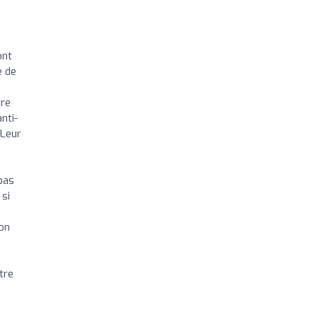
ont
e de
tre
nti-
 Leur
pas
 si
ion
tre