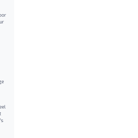
oor
ur
ge
eel
t
fs