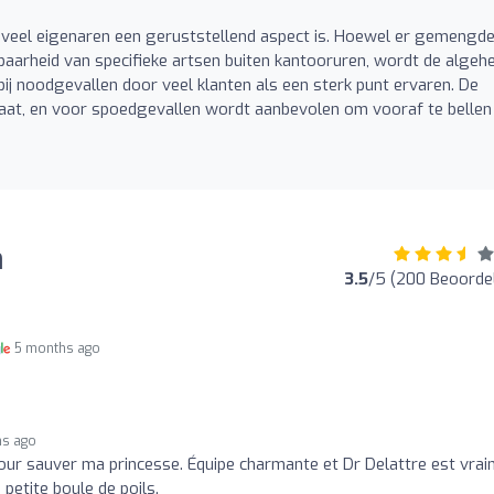
r veel eigenaren een geruststellend aspect is. Hoewel er gemengd
baarheid van specifieke artsen buiten kantooruren, wordt de algeh
 bij noodgevallen door veel klanten als een sterk punt ervaren. De
tariaat, en voor spoedgevallen wordt aanbevolen om vooraf te bellen
n
3.5
/5 (200 Beoorde
5 months ago
hs ago
 pour sauver ma princesse. Équipe charmante et Dr Delattre est vra
 petite boule de poils.