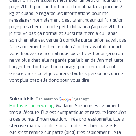
c'est normal le gabarit mets pour un petit chihuahua j'ai
payé 200 € pour un tout petit chihuahua fais quoi que 2
kg et quand je regarde les informations pour me
renseigner normalement c'est la grandeur qui fait qu'on
paye plus cher et moi le petit chihuahua j'ai payé 200 € et
je trouve pas ça normal et aussi ma mère a dû Tanasi
son chien elle est venue à domicile parce qu'on savait pas
faire autrement et ben le chien à hurler avant de mourir
vous trouvez ça normal nous pas et c'est pour ça qu'on
ne va plus chez elle regarde pas le bien de l'animal juste
l'argent en tout cas bon courage pour ceux qui vont
encore chez elle et je connais d'autres personnes qui ne
vont plus chez elle donc pour vous dire
Sukru Irbik
Geplaatst op
1 year ago
Fantastische ervaring:
Madame Suzanne est vraiment
très à l'écoute. Elle est sympathique et rassure lorsqu'on
a des points d'interrogation. Très professionnelle. Elle a
stérilisé ma chatte de 3 ans. Tout s'est bien passé. Et
elle s'est remise sur patte (pied) très rapidement. Je la