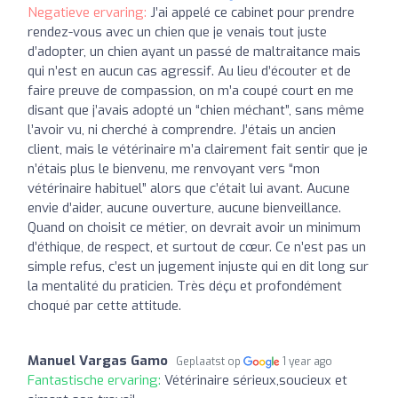
Negatieve ervaring:
J’ai appelé ce cabinet pour prendre
rendez-vous avec un chien que je venais tout juste
d’adopter, un chien ayant un passé de maltraitance mais
qui n’est en aucun cas agressif. Au lieu d’écouter et de
faire preuve de compassion, on m’a coupé court en me
disant que j’avais adopté un “chien méchant”, sans même
l’avoir vu, ni cherché à comprendre. J’étais un ancien
client, mais le vétérinaire m’a clairement fait sentir que je
n’étais plus le bienvenu, me renvoyant vers “mon
vétérinaire habituel” alors que c’était lui avant. Aucune
envie d’aider, aucune ouverture, aucune bienveillance.
Quand on choisit ce métier, on devrait avoir un minimum
d’éthique, de respect, et surtout de cœur. Ce n’est pas un
simple refus, c’est un jugement injuste qui en dit long sur
la mentalité du praticien. Très déçu et profondément
choqué par cette attitude.
Manuel Vargas Gamo
Geplaatst op
1 year ago
Fantastische ervaring:
Vétérinaire sérieux,soucieux et