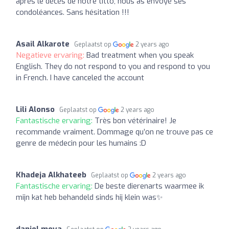
après le décès de notre titto, nous as envoyé ses
condoléances. Sans hésitation !!!
Asail Alkarote
Geplaatst op
2 years ago
Negatieve ervaring:
Bad treatment when you speak
English. They do not respond to you and respond to you
in French. I have canceled the account
Lili Alonso
Geplaatst op
2 years ago
Fantastische ervaring:
Très bon vétérinaire! Je
recommande vraiment. Dommage qu’on ne trouve pas ce
genre de médecin pour les humains :D
Khadeja Alkhateeb
Geplaatst op
2 years ago
Fantastische ervaring:
De beste dierenarts waarmee ik
mijn kat heb behandeld sinds hij klein was✨
daniel moya