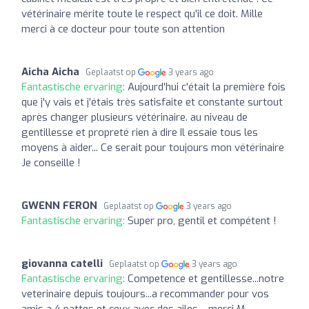
vétérinaire mérite toute le respect qu'il ce doit. Mille
merci à ce docteur pour toute son attention
Aicha Aicha
Geplaatst op
3 years ago
Fantastische ervaring:
Aujourd'hui c'était la première fois
que j'y vais et j'étais très satisfaite et constante surtout
après changer plusieurs vétérinaire. au niveau de
gentillesse et propreté rien à dire Il essaie tous les
moyens à aider... Ce serait pour toujours mon vétérinaire
Je conseille !
GWENN FERON
Geplaatst op
3 years ago
Fantastische ervaring:
Super pro, gentil et compétent !
giovanna catelli
Geplaatst op
3 years ago
Fantastische ervaring:
Competence et gentillesse...notre
veterinaire depuis toujours...a recommander pour vos
amis a 4 pattes et ceux avec des ailes.....merci M.