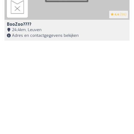
4.4
(96)
BooZoo????
24,4km, Leuven
Adres en contactgegevens bekijken