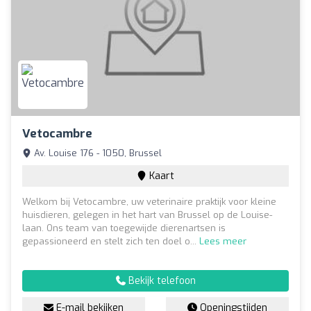
Vetocambre
Av. Louise 176 - 1050, Brussel
Kaart
Welkom bij Vetocambre, uw veterinaire praktijk voor kleine
huisdieren, gelegen in het hart van Brussel op de Louise-
laan. Ons team van toegewijde dierenartsen is
gepassioneerd en stelt zich ten doel o...
Lees meer
Bekijk telefoon
E-mail bekijken
Openingstijden