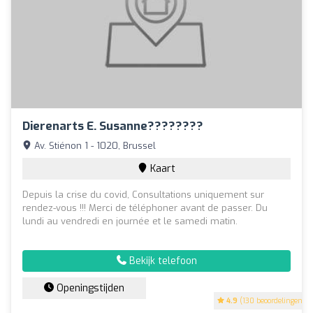
Dierenarts E. Susanne????????
Av. Stiénon 1 - 1020, Brussel
Kaart
Depuis la crise du covid, Consultations uniquement sur
rendez-vous !!! Merci de téléphoner avant de passer. Du
lundi au vendredi en journée et le samedi matin.
Bekijk telefoon
Openingstijden
4.9
(130 beoordelingen)