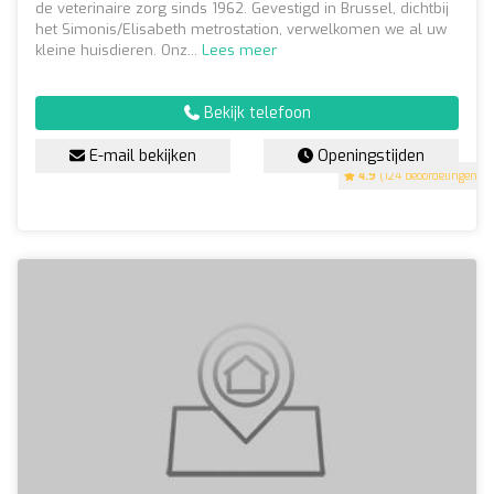
de veterinaire zorg sinds 1962. Gevestigd in Brussel, dichtbij
het Simonis/Elisabeth metrostation, verwelkomen we al uw
kleine huisdieren. Onz...
Lees meer
Bekijk telefoon
E-mail bekijken
Openingstijden
4.9
(124 beoordelingen)